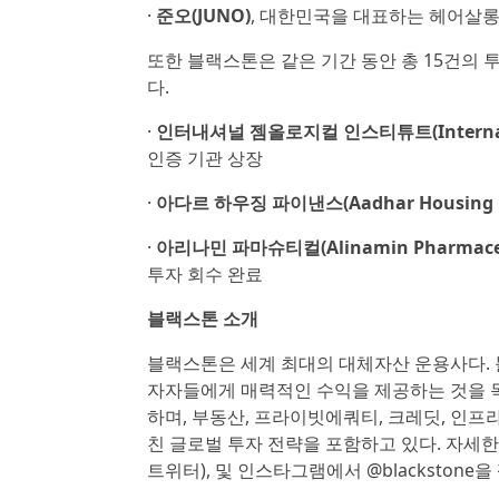
·
준오(JUNO)
, 대한민국을 대표하는 헤어살
또한 블랙스톤은 같은 기간 동안 총 15건의 
다.
·
인터내셔널 젬올로지컬 인스티튜트(Internationa
인증 기관 상장
·
아다르 하우징 파이낸스(Aadhar Housing F
·
아리나민 파마슈티컬(Alinamin Pharmaceu
투자 회수 완료
블랙스톤 소개
블랙스톤은 세계 최대의 대체자산 운용사다. 
자자들에게 매력적인 수익을 제공하는 것을 목
하며, 부동산, 프라이빗에쿼티, 크레딧, 인프라
친 글로벌 투자 전략을 포함하고 있다. 자세
트위터), 및 인스타그램에서 @blackstone을