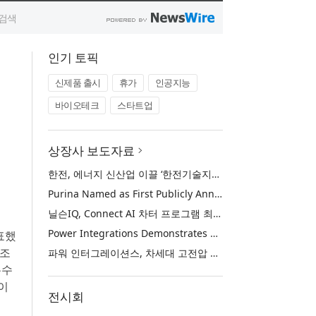
인기 토픽
신제품 출시
휴가
인공지능
바이오테크
스타트업
상장사 보도자료
한전, 에너지 신산업 이끌 ‘한전기술지주’ 공식 출범
Purina Named as First Publicly Announced NIQ ConnectAI Charter Client
닐슨IQ, Connect AI 차터 프로그램 최초 고객사 ‘퓨리나’ 선정
Power Integrations Demonstrates World’s First 2200 V GaN Technology for Next-Era High-Voltage Power Systems
발표했
 조
파워 인터그레이션스, 차세대 고전압 전력 시스템을 위한 세계 최초의 2200V GaN 기술 시연
우수
이
전시회