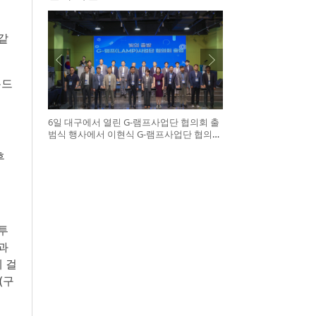
같
몬드
6일 대구에서 열린 G-램프사업단 협의회 출
범식 행사에서 이현식 G-램프사업단 협의회
장(앞열 왼쪽에서 다섯 번째), 허정은 한국연
후
구재단 학술진흥본부장(앞열 왼쪽에서 여섯
번째)이 전국 20개 대학 사업단 참석자들과
터치버튼 퍼포먼스를 하고 있다
투
과
 걸
(구