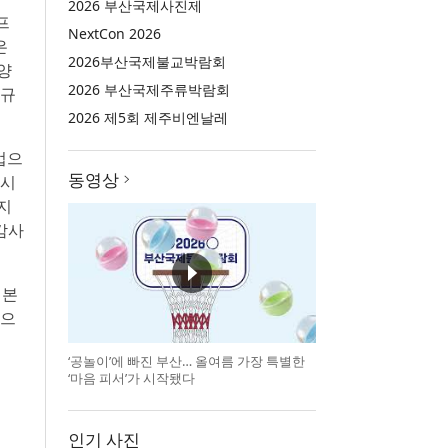
2026 부산국제사진제
프
NextCon 2026
은
2026부산국제불교박람회
양
2026 부산국제주류박람회
대규
2026 제5회 제주비엔날레
업으
동영상
 시
지
감사
일본
했으
‘공놀이’에 빠진 부산… 올여름 가장 특별한
‘마음 피서’가 시작됐다
인기 사진