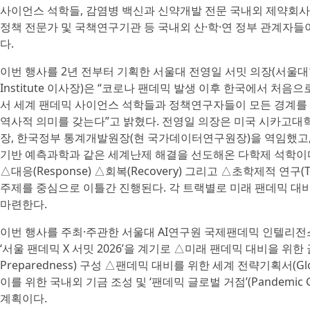
사이언스 석학들, 감염병 백신과 신약개발 전문 국내외 제약회사
정책 전문가 및 국책연구기관 등 국내외 산·학·연 정부 관계자
다.
이번 행사를 2년 전부터 기획한 서울대 전영일 서밋 의장(서울대
Institute 이사장)은 “코로나 팬데믹 발생 이후 한국에서 처
서 세계 팬데믹 사이언스 석학들과 정책연구자들이 모든 경계를
역사적 의미를 갖는다”고 밝혔다. 전영일 의장은 미국 시카고대학
장, 한국정부 통계개발원장(현 국가데이터연구원장)을 역임했고,
기반 예측과학과 같은 세계난제 해결을 선도해온 다학제 석학이다. 이
△대응(Response) △회복(Recovery) 그리고 △초학제적 연구(Trans
주제를 중심으로 이틀간 진행된다. 각 트랙별로 미래 팬데믹 대
마련한다.
이번 행사를 주최·주관한 서울대 AI연구원 국제팬데믹 인텔리전스 센
‘서울 팬데믹 X 서밋 2026’을 계기로 △미래 팬데믹 대비을 위한 글로벌 
Preparedness) 구성 △팬데믹 대비를 위한 세계 전략기획서(Glocal A
이를 위한 국내외 기금 조성 및 ‘팬데믹 글로벌 거점’(Pandemic 
계획이다.