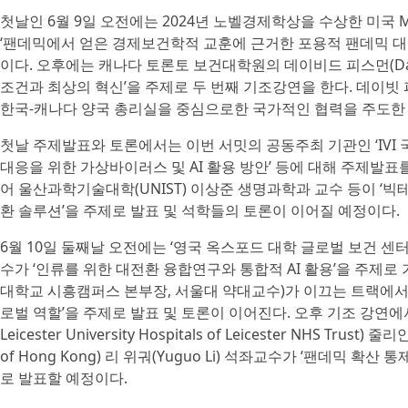
첫날인 6월 9일 오전에는 2024년 노벨경제학상을 수상한 미국 MIT
‘팬데믹에서 얻은 경제보건학적 교훈에 근거한 포용적 팬데믹 대
이다. 오후에는 캐나다 토론토 보건대학원의 데이비드 피스먼(Davi
조건과 최상의 혁신’을 주제로 두 번째 기조강연을 한다. 데이빗
한국-캐나다 양국 총리실을 중심으로한 국가적인 협력을 주도한
첫날 주제발표와 토론에서는 이번 서밋의 공동주최 기관인 ‘IVI
대응을 위한 가상바이러스 및 AI 활용 방안’ 등에 대해 주제발표
어 울산과학기술대학(UNIST) 이상준 생명과학과 교수 등이 ‘빅
환 솔루션’을 주제로 발표 및 석학들의 토론이 이어질 예정이다.
6월 10일 둘째날 오전에는 ‘영국 옥스포드 대학 글로벌 보건 센터’의
수가 ‘인류를 위한 대전환 융합연구와 통합적 AI 활용’을 주제로
대학교 시흥캠퍼스 본부장, 서울대 약대교수)가 이끄는 트랙에서는
로벌 역할’을 주제로 발표 및 토론이 이어진다. 오후 기조 강연에서는
Leicester University Hospitals of Leicester NHS Trust)
of Hong Kong) 리 위궈(Yuguo Li) 석좌교수가 ‘팬데믹 
로 발표할 예정이다.