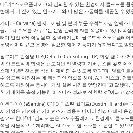
다”며 “스노우플레이크의 신뢰할 수 있는 환경에서 클로드를 
반에서 더 깊이 있는 인사이트와 더 많은 자동화를 제공할 수 있
카바나(Carvana) 엔지니어링 및 분석 부문 수석부사장 알렉스 데브카
융, 고객 수요를 아우르는 운영 관리에 AI를 적용하고 있다. 
터가 안전하게 작동될 때 강력해지는데 클로드와 스노우플레이크
운영하며 대규모 운영에 필요한 제어 기능까지 유지된다”고 말했
딜로이트 컨설팅 LLP(Deloitte Consulting LLP) 회장 겸 CEO
와 앤트로픽의 협력은 선도적인 AI 역량과 거버넌스를 갖춘 데
스에 인텔리전스를 직접 내재화할 수 있도록 한다”며 “딜로이트는
수 있도록 지원하는 데 핵심적인 역할을 하며, AI가 리스크, 
하도록 지원하는 동시에 가치 실현 시간을 앞당긴다”고 말했다. 이
한 기대치를 측정 가능한 비즈니스 성과로 전환할 것”이라고 강
이센타이어(eSentire) CPTO 더스틴 힐러드(Dustin Hilla
서 기업은 안전하고 거버넌스가 적용된 데이터 환경 내에서 운영되
필요로 한다”며 “신뢰도 높은 스노우플레이크 환경에서 클로드
석을 자율적으로 처리하는 AI 주도 위협 조사를 지원할 수 있으며
협에 집중할 수 있도록 한다. 이러한 접근 방식은 고객들이 미션