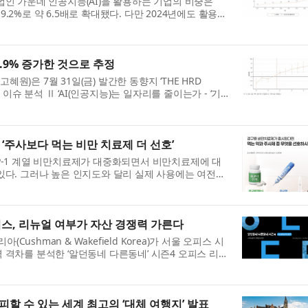
법인 가운데 인공지능(AI)을 활용하는 기업의 비중은
년 9.2%로 약 6.5배로 확대됐다. 다만 2024년에도 활용률
 기업 규모와 산업에 따른 격차가 뚜렷하게 나타났다. 한국
..
2.9% 증가한 것으로 추정
원)은 7월 31일(금) 발간한 동향지 ‘THE HRD
의 이슈 분석 Ⅱ ‘AI(인공지능)는 일자리를 줄이는가 - ‘기
 활용의 고용 효과’를 통해 AI 활용 전후 기업의 고용 변
.
7% ‘주사보다 먹는 비만 치료제 더 선호’
P-1 계열 비만치료제가 대중화되면서 비만치료제에 대
있다. 그러나 높은 인지도와 달리 실제 사용에는 여전히
자가 많은 것으로 나타났다. 리서치 및 데이터 인텔리
오피스, 리뉴얼 여부가 자산 경쟁력 가른다
ushman & Wakefield Korea)가 서울 오피스 시
 격차를 분석한 ‘알던동네 다른동네’ 시즌4 오피스 리뉴
보고서는 쿠시먼앤드웨이크필드가 독점 보유한 카드 빅데
.
할 수 있는 세계 최고의 ‘대체 여행지’ 발표