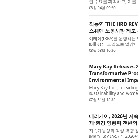
련 수요를 파악하고, 이를
체계에 연계하기 위한 정책
08월 04일 09:30
산으로 국가직무능력...
직능연 ‘THE HRD R
스웨덴 노동시장 제도
이케아(IKEA)를 운영하는 잉
(Billie)’의 도입으로 
원들을 ‘원격 인테리어 디자
08월 03일 10:30
개시했다. 그 결과,...
Mary Kay Releases 2
Transformative Prog
Environmental Impa
Mary Kay Inc. , a leadi
sustainability and wome
Sustainability Report, o
07월 31일 15:35
celebrating the 2025 and
메리케이, 2026년 
제·환경 영향력 전반의
지속가능성과 여성 역량 
(Mary Kay Inc.) 가