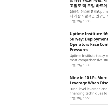
업타임 인스티튜트, 제
고밀도 랙 도입 빠르게
업타임 인스티튜트(Uptime 
서 가장 포괄적인 연구인 
했다. 2026년 조사 결
07월 29일 13:30
업계가 인력 제약과 증...
Uptime Institute 16
Survey: Deployment 
Operators Face Con
Pressures
Uptime Institute today r
most comprehensive study
industry navigating work
07월 29일 13:30
Nine in 10 LPs More
Leverage When Discl
Fund-level leverage and 
financing techniques to 
according to new researc
07월 29일 10:55
business administration 