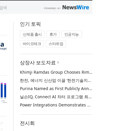
인기 토픽
신제품 출시
휴가
인공지능
바이오테크
스타트업
상장사 보도자료
Khimji Ramdas Group Chooses Rimini Street to Reduce SAP Support Costs, Protect 700+ Customizations and Reinvest Savings in Innovation
한전, 에너지 신산업 이끌 ‘한전기술지주’ 공식 출범
Purina Named as First Publicly Announced NIQ ConnectAI Charter Client
닐슨IQ, Connect AI 차터 프로그램 최초 고객사 ‘퓨리나’ 선정
Power Integrations Demonstrates World’s First 2200 V GaN Technology for Next-Era High-Voltage Power Systems
전시회