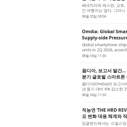
베네치아와 애스펀, 교토
인 여행지는 많다. 그러나
빠르게 증가하고 있다. 점
08월 05일 09:56
하면서도 비슷한 수준...
Omdia: Global Smar
Supply-side Pressu
Global smartphone shipme
units in 2Q 2026, accord
demand seen in 1Q26 wh
08월 04일 11:30
memory cost cycle. Persi
옴디아, 보고서 발간… 
분기 글로벌 스마트폰 
옴디아(Omdia)의 보고서
년 동기 대비 6% 감소한 
던 선수요 효과가 메모리 
08월 04일 11:30
속적으로 높은 메모리 가..
직능연 ‘THE HRD R
요 변화 대응 체계와 
잉글랜드에서는 ‘스킬스잉글랜드