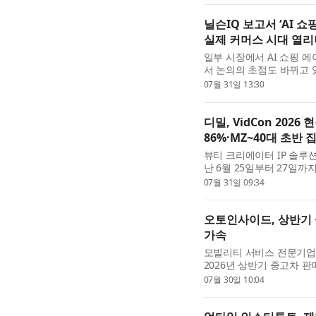
닐슨IQ 보고서 ‘AI 
실제 커머스 시대 열리
일부 시장에서 AI 쇼핑 
서 논의의 초점도 바뀌고 
IQ(NielsenIQ, NYSE
07월 31일 13:30
Commerce Revolution: W
디밀, VidCon 202
86%·MZ~40대 초반 
뷰티 크리에이터 IP 솔루
난 6월 25일부터 27일
터 축제 ‘비드콘(VidCon
07월 31일 09:34
(MILLIONS SEOUL)’의 현장
오토인사이드, 상반기 
가속
모빌리티 서비스 전문기업
2026년 상반기 중고차 
친환경차 판매 확대 흐름이
07월 30일 10:04
동기 대비 두 배 이상...