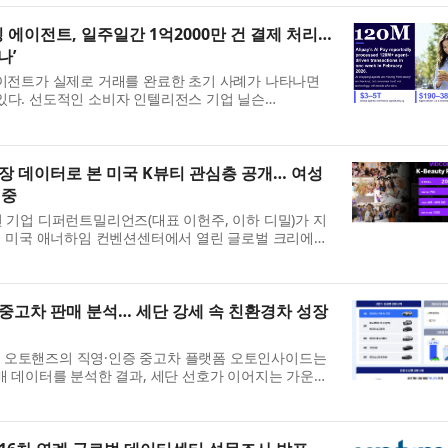
쇼핑 에이전트, 일주일간 1억2000만 건 결제 처리…
나’
에이전트가 실제로 거래를 완료한 초기 사례가 나타나면
있다. 선도적인 소비자 인텔리전스 기업 닐슨
: NIQ)는 글로벌 보고서 ‘커머스 혁명: 동서양의 만남(The
here East Me...
6 현장 데이터로 본 미국 K뷰티 관심층 공개… 여성
집중
션 기업 디퍼런트밀리언즈(대표 이헌주, 이하 디밀)가 지
까지 미국 애너하임 컨벤션센터에서 열린 글로벌 크리에이
) 2026’에서 운영한 K뷰티 공식 공간 ‘밀리언즈 서울
 ...
중고차 판매 분석… 세단 강세 속 친환경차 성장
 오토핸즈의 직영·인증 중고차 플랫폼 오토인사이드는
판매 데이터를 분석한 결과, 세단 선호가 이어지는 가운데
 두드러졌다고 30일 밝혔다. 특히 전기차 판매는 전년