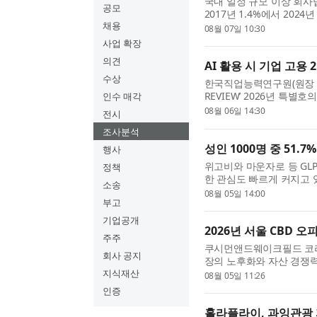
국내 일정 규모 이상 회사
공모
2017년 1.4%에서 2024
채용
은 10%에 못 미쳤으며,
08월 07일 10:30
직업능력연구원(원장 고혜.
사업 확장
의견
AI 활용 시 기업 고용 
수상
한국직업능력연구원(원장 고혜
REVIEW’ 2026년 특별호
인수 매각
업활동조사’ 패널로 본 AI
08월 06일 14:30
전시
화를 분석했다. ※ 이번 분..
조사분석
성인 1000명 중 51.
행사
위고비와 마운자로 등 GL
정책
한 관심도 빠르게 커지고 
소송
신중한 태도를 보이는 소비
08월 05일 14:00
부고
전스 기업 피앰아이(PMI...
기업공개
2026년 서울 CBD 
주주
쿠시먼앤드웨이크필드 코리아(C
회사 공지
장의 노후화와 자산 경쟁력
얼편을 발표했다. 이번 
지식재산
08월 05일 11:26
이터와 소셜 빅데이터, 부..
인증
홀라플라이, 과잉관광 피