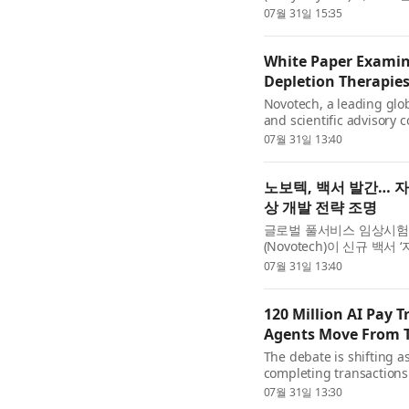
년 목표를 향한 진전 상황을
07월 31일 15:35
적으로 긍정적인 변화를 계.
White Paper Examine
Depletion Therapie
Novotech, a leading glob
and scientific advisory 
Depletion in Autoimmune 
07월 31일 13:40
Development, providing p
노보텍, 백서 발간… 
상 개발 전략 조명
글로벌 풀서비스 임상시험
(Novotech)이 신규 백
려사항’을 발간했다. 이번
07월 31일 13:40
영향을 미치는 과학적, 임상적
120 Million AI Pay 
Agents Move From T
The debate is shifting 
completing transactions
NIQ), a leading consumer
07월 31일 13:30
Commerce Revolution: W