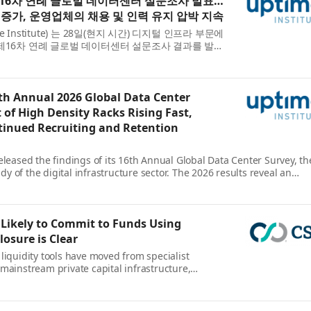
16차 연례 글로벌 데이터센터 설문조사 발표…
 증가, 운영업체의 채용 및 인력 유지 압박 지속
Institute) 는 28일(현지 시간) 디지털 인프라 부문에
제16차 연례 글로벌 데이터센터 설문조사 결과를 발표
과는 비용 상승이 여전히 경영진의 최대 우려 사항인 가운데
th Annual 2026 Global Data Center
of High Density Racks Rising Fast,
tinued Recruiting and Retention
eleased the findings of its 16th Annual Global Data Center Survey, th
 of the digital infrastructure sector. The 2026 results reveal an
force constraints, escalating outage e...
 Likely to Commit to Funds Using
osure is Clear
liquidity tools have moved from specialist
mainstream private capital infrastructure,
h from CSC , the leading provider of global
and compliance soluti...