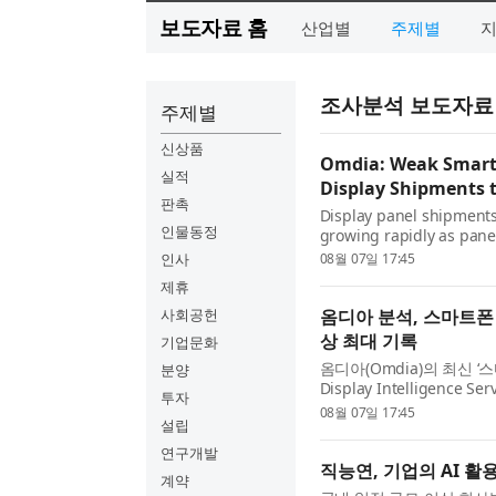
보도자료 홈
산업별
주제별
조사분석 보도자료
주제별
신상품
Omdia: Weak Smart
실적
Display Shipments 
판촉
Display panel shipments
인물동정
growing rapidly as pane
slowing demand from sm
인사
08월 07일 17:45
latest Smartphone Displa
제휴
사회공헌
옴디아 분석, 스마트폰
상 최대 기록
기업문화
옴디아(Omdia)의 최신 
분양
Display Intelligen
투자
조사의 수요 둔화에 따른
08월 07일 17:45
설립
서 관련 디스플레이 패널 ..
연구개발
직능연, 기업의 AI 활
계약