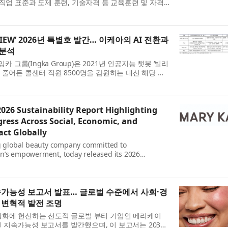
 직업 표준과 도제 훈련, 기술자격 등 교육훈련 및 자격
적 노력을 강화하고 있다. 인공지능(AI)과 신기술의 확
EVIEW’ 2026년 특별호 발간… 이케아의 AI 전환과
 분석
카 그룹(Ingka Group)은 2021년 인공지능 챗봇 ‘빌리
일감이 줄어든 콜센터 직원 8500명을 감원하는 대신 해당 직
인 어드바이저(advisor)’로 재훈련하고 신규 서비스를
026 Sustainability Report Highlighting
ress Across Social, Economic, and
ct Globally
ng global beauty company committed to
n’s empowerment, today released its 2026
utlining progress toward its 2030 goals and
 latest achievements that cont...
지속가능성 보고서 발표… 글로벌 수준에서 사회·경
 변혁적 발전 조명
강화에 헌신하는 선도적 글로벌 뷰티 기업인 메리케이
 2026년 지속가능성 보고서를 발간했으며, 이 보고서는 2030