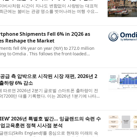
, 이비사처럼 시간이 지나도 변함없이 사랑받는 대표적
 최근에는 붐비는 관광 명소를 벗어나려는 여행 수요도
점 더 많은 여행객이 인파와 긴 대기줄, 높은 비용을 피
tphone Shipments Fell 6% in 2Q26 as
res Reshape the Market
nts fell 6% year on year (YoY) to 272.0 million
ing to Omdia . This follows the front-loaded
ich gave way to the adjustment phase of the
stently high mem...
공급 측 압박으로 시작된 시장 재편, 2026년 2
출하량 6% 감소
에 따르면 2026년 2분기 글로벌 스마트폰 출하량이 전
2억7200만 대를 기록했다. 이는 2026년 1분기에 나타났
비용 사이클의 조정 국면으로 전환된 데 따른 것이다. 지
.
EVIEW’ 2026년 특별호 발간… 잉글랜드의 숙련 수
직업교육훈련 정책 시사점 분석
(Skills England)’를 중심으로 현재와 미래의 숙