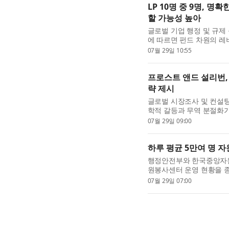
LP 10명 중 9명, 
할 가능성 높아
글로벌 기업 행정 및 규제
에 따르면 펀드 차원의 
시장의 주류 인프라로 자리
07월 29일 10:55
할 경우 이러한 수단...
프로스트 앤드 설리번,
략 제시
글로벌 시장조사 및 컨설팅 기업
학적 갈등과 무역 분절화
로 대응하고 지속 가능한 
07월 29일 09:00
제시했다. 최근 중동...
하루 평균 5만여 명 자
행정안전부와 한국중앙자원
원봉사센터 운영 현황을 종
혔다. 중앙·광역·기초 
07월 29일 07:00
1365 자원봉사포털 기반 ..