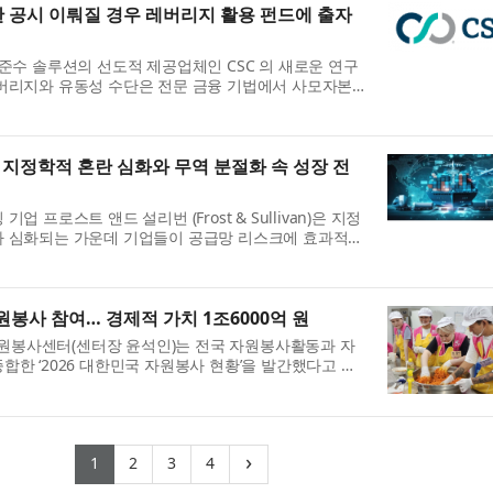
명확한 공시 이뤄질 경우 레버리지 활용 펀드에 출자
 준수 솔루션의 선도적 제공업체인 CSC 의 새로운 연구
레버리지와 유동성 수단은 전문 금융 기법에서 사모자본
 잡았다. 조사 결과, 유한책임투자자(LP)는 공시가 명확
 지정학적 혼란 심화와 무역 분절화 속 성장 전
 프로스트 앤드 설리번 (Frost & Sullivan)은 지정
가 심화되는 가운데 기업들이 공급망 리스크에 효과적으
성장을 이어가기 위해 고려해야 할 핵심 공급망 전략을
원봉사 참여… 경제적 가치 1조6000억 원
봉사센터(센터장 윤석인)는 전국 자원봉사활동과 자
합한 ‘2026 대한민국 자원봉사 현황’을 발간했다고 밝
자원봉사센터가 협력해 데이터를 최신화한 이번 자료집은
.
(current)
(current)
(current)
(current)
›
1
2
3
4