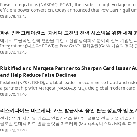
Power Integrations (NASDAQ: POWI), the leader in high-voltage integ
efficient power conversion, today announced that PowiGaN™ gallium-
now rated at up to 2200 V, far exceeding the voltage capabil...
08월 07일 13:45
파워 인터그레이션스, 차세대 고전압 전력 시스템을 위한 세계 최초
에너지 효율적인 전력 변환을 위한 고전압 집적회로 분야의 선도 기업인 파
Integrations)(나스닥: POWI)는 PowiGaN™ 질화갈륨(GaN) 기술의 정
현재 시판 중인 다른 모든 GaN 기술의 전압 성능을 훨씬 뛰어...
08월 07일 13:45
Riskified and Marqeta Partner to Sharpen Card Issuer A
and Help Reduce False Declines
Riskified (NYSE: RSKD), a global leader in ecommerce fraud and risk
a partnership with Marqeta (NASDAQ: MQ), the global modern card i
issuers on Marqeta’s platform access to Riskified’s pr...
08월 07일 11:40
리스키파이드-마르케타, 카드 발급사의 승인 판단 정교화 및 오
전자상거래 사기 및 리스크 인텔리전스 분야의 글로벌 선도 기업 리스키파이드 (Ris
글로벌 현대식 카드 발급 플랫폼 마르케타 (Marqeta, 나스닥: MQ)와 
번 협력을 통해 마르케타 플랫폼을 이용하는 카드 발...
08월 07일 11:40