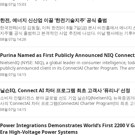
Khimji Ramdas Group, one of Oman’s largest privately held c...
08월 07일 15:03
한전, 에너지 신산업 이끌 ‘한전기술지주’ 공식 출범
한국전력(사장 김동철, 이하 한전)이 8월 7일(금) 본사 비전홀에서 에너지
지주’를 공식 출범하고 본격적인 사업 추진에 나섰다. 이날 행사에는 기후
민주당 신정훈 의원과 정진욱 의원, 전남광주통...
08월 07일 14:26
Purina Named as First Publicly Announced NIQ ConnectA
NielsenIQ (NYSE: NIQ), a global leader in consumer intelligence, tod
publicly announced client in its ConnectAI Charter Program. The a
launch of the program with five global organizations across...
08월 07일 14:15
닐슨IQ, Connect AI 차터 프로그램 최초 고객사 ‘퓨리나’ 선정
소비자 인텔리전스 분야 글로벌 선도 기업 닐슨IQ(NielsenIQ, 뉴욕증권거래소
사의 ‘ConnectAI 차터 프로그램(ConnectAI Charter Program)’의
번 발표는 닐슨IQ가 퍼스널케어, 펫케어, 뷰티, 음료 ...
08월 07일 14:15
Power Integrations Demonstrates World’s First 2200 V G
Era High-Voltage Power Systems