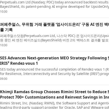
Perpetuals.com Ltd (Nasdaq: PDC) today announced backtest results 
BayesShield, its patent-pending AI engine developed for UpsideOnly 
paper trading platform where users simulate trades using virtual mo
10:30
퍼페추얼스, 무위험 거래 플랫폼 ‘업사이드온리’ 구동 AI 엔진 백
률 기록
퍼페추얼스닷컴(Perpetuals.com Ltd, 나스닥 PDC) 은 업사이드온리(Ups
원 중인 AI 엔진 베이즈실드(BayesShield) 버전 2의 백테스트 결과를
글로벌 주식, 상품, 외환, 암호화폐 시장 전반에서 가...
10:30
SES Advances Next-generation MEO Strategy Following 
IRIS² Rendez-vous 1
SES today announced the successful completion of Rendez-vous 1 (R
for Resilience, Interconnectivity and Security by Satellite (IRIS²) p
milestone in the programme’s implementation phase and reinf...
09:30
Khimji Ramdas Group Chooses Rimini Street to Reduce 
Protect 700+ Customizations and Reinvest Savings in I
Rimini Street, Inc. (Nasdaq: RMNI), the Software Support and Agen
leading third-party support provider for Oracle, SAP and VMware so