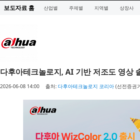
보도자료 홈
산업별
주제별
지역별
상장사
다후아테크놀로지, AI 기반 저조도 영상 솔루션 
2026-06-08 14:00
출처:
다후아테크놀로지 코리아
(선전증권거래