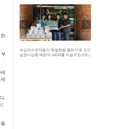
위한
녹십자수의약품이 ‘한발한발 챌린지’로 모인
 부
심장사상충 예방약 240개를 비글구조네트
워크에 전달했다. 왼쪽부터 비글구조네트워
크 김세현 대표, 캠페인을 기획한 차율하 학
생, 녹십자수의약품 이범석 팀장, 청주 수동
판테
물병원 전귀호 원장
아제
다.
시
감을