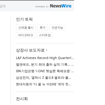
인기 토픽
신제품 출시
휴가
인공지능
바이오테크
스타트업
상장사 보도자료
L&F Achieves Record-High Quarterly Shipments, Begins LFP Supply for North American ESS in Q3 Advancing its Two-Track NCM and LFP Growth Strategy
엘앤에프, 분기 최대 출하 실적 기록… 3분기 북미 ESS향 LFP 공급 착수 NCM+LFP ‘2-Track’ 성장 전략 실현
IBK기업은행 ‘i-ONE 햇살론 특례보증’ 출시
삼성전자, ‘갤럭시 Z 폴드8 울트라·폴드8·플립8’과 ‘갤럭시 워치 울트라2·워치9’ 국내 공식 출시
현대자동차 ‘디 올 뉴 아반떼’ 계약 첫날 1만 대 돌파
전시회