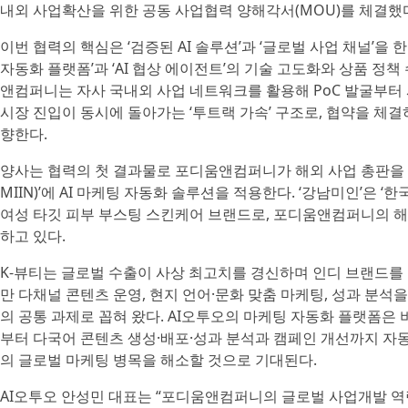
내외 사업확산을 위한 공동 사업협력 양해각서(MOU)를 체결했
이번 협력의 핵심은 ‘검증된 AI 솔루션’과 ‘글로벌 사업 채널’을 한
자동화 플랫폼’과 ‘AI 협상 에이전트’의 기술 고도화와 상품 정
앤컴퍼니는 자사 국내외 사업 네트워크를 활용해 PoC 발굴부터
시장 진입이 동시에 돌아가는 ‘투트랙 가속’ 구조로, 협약을 
향한다.
양사는 협력의 첫 결과물로 포디움앤컴퍼니가 해외 사업 총판을 
MIIN)’에 AI 마케팅 자동화 솔루션을 적용한다. ‘강남미인’은 ‘
여성 타깃 피부 부스팅 스킨케어 브랜드로, 포디움앤컴퍼니의 해
하고 있다.
K-뷰티는 글로벌 수출이 사상 최고치를 경신하며 인디 브랜드를 
만 다채널 콘텐츠 운영, 현지 언어·문화 맞춤 마케팅, 성과 분석
의 공통 과제로 꼽혀 왔다. AI오투오의 마케팅 자동화 플랫폼은
부터 다국어 콘텐츠 생성·배포·성과 분석과 캠페인 개선까지 자동 
의 글로벌 마케팅 병목을 해소할 것으로 기대된다.
AI오투오 안성민 대표는 “포디움앤컴퍼니의 글로벌 사업개발 역량