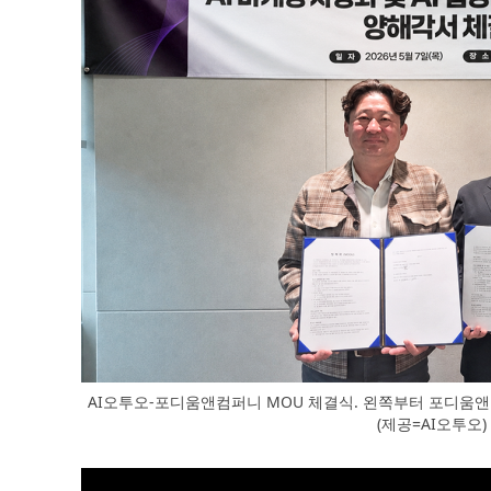
AI오투오-포디움앤컴퍼니 MOU 체결식. 왼쪽부터 포디움앤
(제공=AI오투오)