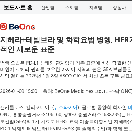
보도자료 홈
산업별
주제별
지역별
상장사
지헤라+테빔브라 및 화학요법 병행, HER2
적인 새로운 표준
병행 요법은 PD-L1 상태와 관계없이 기존 표준에 비해 탁월한 
비원이 지헤라 권리를 보유한 아시아 지역의 높은 GEA 부담률은
해당 결과는 2026년 1월 8일 ASCO GI에서 최신 초록 구두 발
2026-01-09 15:00
출처: BeOne Medicines Ltd. (나스닥 ONC
샌카를로스, 캘리포니아--(
뉴스와이어
)--글로벌 종양학 회사인
비
ONC, 홍콩증권거래소: 06160, 상하이증권거래소: 688235)는 
도선암(GEA)의 1차 치료로 HER2 표적 이중특이항체인 지헤라(
PD-1 억제제 테빔브라(TEVIMBRA®)(티슬레리주맙)과 함께 