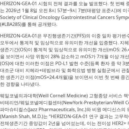
HERIZON-GEA-01 시험의 전체 결과를 오늘 발표했다. 첫 번
는 2026년 1월 8일 오전 8시 57분~9시 7분(태평양 표준시)에
Society of Clinical Oncology Gastrointestinal Cancers
(#LBA285)를 통해 공개됐다.
HERIZON-GEA-01은 무진행생존기간(PFS)의 이중 일차 평
모두에서 통계적 및 임상적으로 유의미한 개선을 입증했다. 지헤
생존기간(OS)이 통계적 및 임상적으로 유의미한 개선(mOS: 26.4개월, HR=0
을 보이면서 사망 위험이 28% 감소하고 mOS가 7개월 이상 개
(OS)에 대한 이러한 이점은 PD-L1 발현 수준(등록 환자 중 약 3분
대조군 대비 지헤라+테빔브라 및 화학요법 병행 실험군에서 관
한 생존기간 이점(mOS=24.4개월)을 보이면서 이번 첫 번째 중
한 경향을 나타냈다.
웨일코넬의과대학(Weill Cornell Medicine) 고형종양 서
비테리언/웨일코넬메디컬센터(NewYork-Presbyterian/Weill Co
파마슈티컬스(Jazz Pharmaceuticals, Inc.)와 비원 메
(Manish Shah, M.D.)는 “HERIZON-GEA-01 연구 결
전체생존기간 중앙값이 2년을 넘어섰는데, 이는 전이성 HER2+