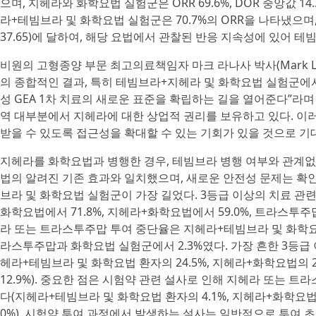
으며, 지헤라와 화학요법 실험군은 ORR 69.6%, DOR 중앙값 14.32개
라+테빔브라 및 화학요법 실험군은 70.7%의 ORR을 나타냈으며, 반응 
37.65)에 달하여, 해당 요법에서 관찰된 반응 지속성에 있어 
비원의 고형종양 부문 최고의료책임자 마크 라나사 박사(Mark Lanasa, 
의 종합적인 결과, 특히 테빔브라+지헤라 및 화학요법 실험군에서
성 GEA 1차 치료의 새로운 표준을 확립하는 길을 열어준다”라며
역 대부분에서 지헤라에 대한 상업적 권리를 보유하고 있다. 이
받을 수 있도록 접근성을 확대할 수 있는 기회가 있을 것으로 기
지헤라를 화학요법과 병행한 경우, 테빔브라 병행 여부와 관계없
법의 알려진 기존 효과와 일치했으며, 새로운 안전성 문제는 확
브라 및 화학요법 실험군이 가장 길었다. 3등급 이상의 치료 관련
화학요법에서 71.8%, 지헤라+화학요법에서 59.0%, 트라스투주맙
라 또는 트라스투주맙 투여 중단율은 지헤라+테빔브라 및 화학요법에
라스투주맙과 화학요법 실험군에서 2.3%였다. 가장 흔한 3등급 
헤라+테빔브라 및 화학요법 환자의 24.5%, 지헤라+화학요법의 
12.9%). 중요한 점은 시험약 관련 설사로 인해 지헤라 또는 
다(지헤라+테빔브라 및 화학요법 환자의 4.1%, 지헤라+화학요
0%). 시험약 투여 과정에서 발생하는 설사는 일반적으로 투여 