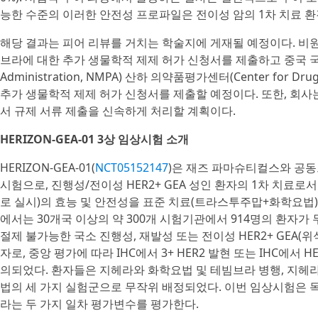
능한 수준의 이러한 안전성 프로파일은 전이성 암의 1차 치료 
해당 결과는 피어 리뷰를 거치는 학술지에 게재될 예정이다. 비원
브라에 대한 추가 생물학적 제제 허가 신청서를 제출하고 중국 국가약품감
Administration, NMPA) 산하 의약품평가센터(Center for D
추가 생물학적 제제 허가 신청서를 제출할 예정이다. 또한, 회
서 규제 서류 제출을 신속하게 처리할 계획이다.
HERIZON-GEA-01 3상 임상시험 소개
HERIZON-GEA-01(
NCT05152147
)은 재즈 파마슈티컬스와 공동
시험으로, 진행성/전이성 HER2+ GEA 성인 환자의 1차 치료
로 실시)의 효능 및 안전성을 표준 치료(트라스투주맙+화학요법)
에서는 30개국 이상의 약 300개 시험기관에서 914명의 환자가
절제 불가능한 국소 진행성, 재발성 또는 전이성 HER2+ GEA(
자로, 중앙 평가에 따라 IHC에서 3+ HER2 발현 또는 IHC에서 H
의되었다. 환자들은 지헤라와 화학요법 및 테빔브라 병행, 지헤
법의 세 가지 실험군으로 무작위 배정되었다. 이번 임상시험은 독립적
라는 두 가지 일차 평가변수를 평가한다.