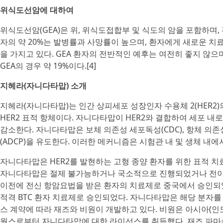
위식도선암에 대하여
위식도선암(GEA)은 위, 위식도접합부 및 식도의 암을 포함하며, 
자의 약 20%는 발병률과 사망률이 높으며, 환자에게 새로운 치료법을 절
을 가지고 있다. GEA 환자의 전반적인 예후는 여전히 좋지 않으며
GEA의 경우 약 19%이다.[4]
지헤라(자니다타맙) 소개
지헤라(자니다타맙)는 인간 상피세포 성장인자 수용체 2(HER2
HER2 표적 항체이다. 자니다타맙이 HER2와 결합하여 세포 내
감소한다. 자니다타맙은 보체 의존성 세포독성(CDC), 항체 의존성
(ADCP)을 유도한다. 이러한 메커니즘은 시험관 내 및 생체 내에서
자니다타맙은 HER2를 발현하는 고형 종양 환자를 위한 표적 치
자니다타맙은 절제 불가능하거나 국소적으로 진행되었거나 전이성인 HE
이전에 전신 항암요법을 받은 환자의 치료제로 중국에서 승인되었
적격 BTC 환자 치료제로 승인되었다. 자니다타맙은 해당 분자를 
스 계약에 따라 재즈와 비원이 개발하고 있다. 비원은 아시아(인도
웍스로부터 자니다타맙에 대한 라이선스를 취득했다. 재즈 파마