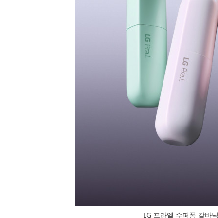
LG 프라엘 수퍼폼 갈바