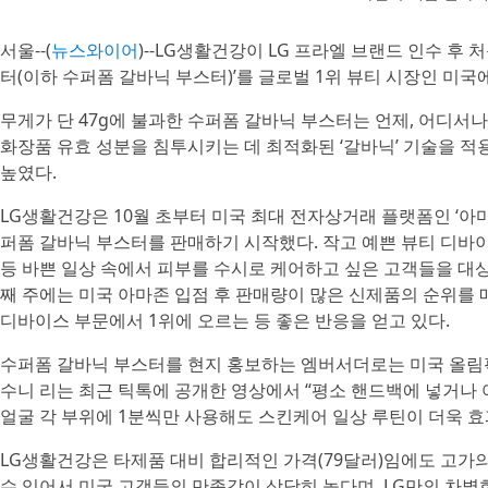
서울--(
뉴스와이어
)--LG생활건강이 LG 프라엘 브랜드 인수 후 
터(이하 수퍼폼 갈바닉 부스터)’를 글로벌 1위 뷰티 시장인 미국
무게가 단 47g에 불과한 수퍼폼 갈바닉 부스터는 언제, 어디서
화장품 유효 성분을 침투시키는 데 최적화된 ‘갈바닉’ 기술을 적
높였다.
LG생활건강은 10월 초부터 미국 최대 전자상거래 플랫폼인 ‘아마
퍼폼 갈바닉 부스터를 판매하기 시작했다. 작고 예쁜 뷰티 디바이
등 바쁜 일상 속에서 피부를 수시로 케어하고 싶은 고객들을 대상
째 주에는 미국 아마존 입점 후 판매량이 많은 신제품의 순위를 매
디바이스 부문에서 1위에 오르는 등 좋은 반응을 얻고 있다.
수퍼폼 갈바닉 부스터를 현지 홍보하는 엠버서더로는 미국 올림픽
수니 리는 최근 틱톡에 공개한 영상에서 “평소 핸드백에 넣거나
얼굴 각 부위에 1분씩만 사용해도 스킨케어 일상 루틴이 더욱 효
LG생활건강은 타제품 대비 합리적인 가격(79달러)임에도 고가
수 있어서 미국 고객들의 만족감이 상당히 높다며, LG만의 차