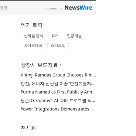
인기 토픽
신제품 출시
휴가
인공지능
바이오테크
스타트업
상장사 보도자료
Khimji Ramdas Group Chooses Rimini Street to Reduce SAP Support Costs, Protect 700+ Customizations and Reinvest Savings in Innovation
한전, 에너지 신산업 이끌 ‘한전기술지주’ 공식 출범
Purina Named as First Publicly Announced NIQ ConnectAI Charter Client
닐슨IQ, Connect AI 차터 프로그램 최초 고객사 ‘퓨리나’ 선정
Power Integrations Demonstrates World’s First 2200 V GaN Technology for Next-Era High-Voltage Power Systems
전시회