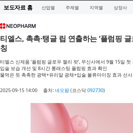
보도자료 홈
산업별
주제별
지역별
상장사
티엘스, 촉촉·탱글 립 연출하는 ‘플럼핑 글
칭
티엘스 신제품 ‘플럼핑 글로우 젤리 팟’, 무신사에서 9월 15일 첫
입술 보습 개선 및 8시간 롱래스팅 플럼핑 효과 확인
물먹은 듯 촉촉한 광택+유리알 광채+입술 볼류마이징 효과 선사
2025-09-15 14:00
출처:
네오팜
(코스닥
092730
)