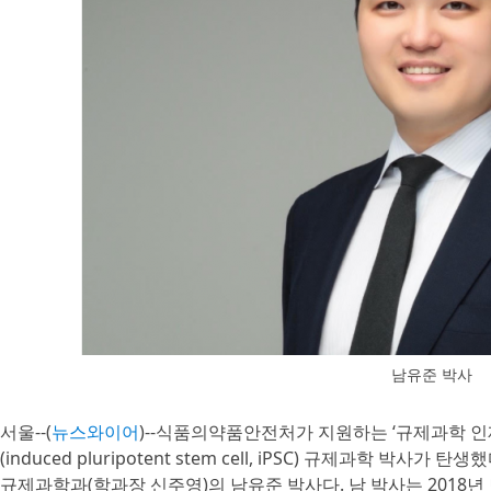
남유준 박사
서울--(
뉴스와이어
)--식품의약품안전처가 지원하는 ‘규제과학 
(induced pluripotent stem cell, iPSC) 규제과학
규제과학과(학과장 신주영)의 남유준 박사다. 남 박사는 2018년 