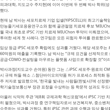
의과대학, 지도교수 주지현)에 이어 이번에 두 번째 박사 학위(
했다.
현재 남 박사는 세포치료제 기업 입셀(YiPSCELL)의 최고기술
만능줄기세포응용연구소와 함께 골관절염 치료제 후보 ‘MIUChon
월 국내 최초로 iPSC 기반 치료제 MIUChon 투약이 이뤄졌으며
투여한 세계 첫 사례다. 연구팀은 모든 피험자 투여를 완료했으며
임상 등급 iPSC 세포주 확립에도 성과를 거뒀다. 해당 세포주는
60억원의 매출을 기록했다. 남 박사는 “규제 요건을 선제적으로
공급·CDMO·컨설팅을 아우르는 플랫폼 사업으로 확장할 것”이라
박사과정(지도교수 손여원) 동안 그는 △iPSC 세포주·원료의 C
시 규제 허들 해소 △첨단바이오의약품 허가 프로세스 최적화 등을 
주 저자로 발표했으며, ‘한국을 빛내는 사람들(한빛사)’에 선정됐
학기술정보통신부 장관 표창을 수상하는 등 학문적 성과도 두드
아울러 식약처 주관 ‘제8회 규제과학 혁신포럼’에서 iPSC 기반
히 펼쳤으며, 박사과정 중 연구책임자로서 보건복지부, 중소벤처
수주하는 성과를 거뒀다. 특히 iPSC 관련 과제 수행과 임상 활