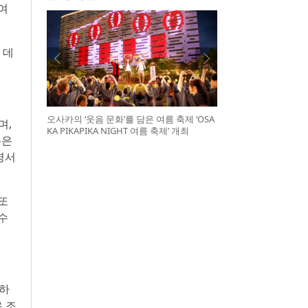
부여
 데
오사카의 ‘웃음 문화’를 담은 여름 축제 ‘OSA
며,
KA PIKAPIKA NIGHT 여름 축제’ 개최
본은
설명서
또
수
성하
 조