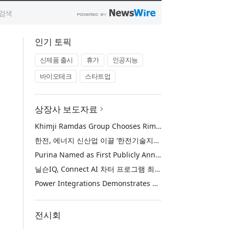
인기 토픽
신제품 출시
휴가
인공지능
바이오테크
스타트업
상장사 보도자료
Khimji Ramdas Group Chooses Rimini Street to Reduce SAP Support Costs, Protect 700+ Customizations and Reinvest Savings in Innovation
한전, 에너지 신산업 이끌 ‘한전기술지주’ 공식 출범
Purina Named as First Publicly Announced NIQ ConnectAI Charter Client
닐슨IQ, Connect AI 차터 프로그램 최초 고객사 ‘퓨리나’ 선정
Power Integrations Demonstrates World’s First 2200 V GaN Technology for Next-Era High-Voltage Power Systems
전시회