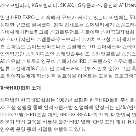
카오모빌리티, KG모빌리티, SK AX, LG유플러스, 웅진의 AI Lite
한편 HRD EXPO는 계속해서 규모가 커지고 있는데 이번에는 5
성대한 규모로 펼쳐졌다. 참여 업체로는 △데일카네기 △링고
△비씨케이컨설팅그룹 △고플루언트 △로이맨 △한국GPT협회 
아 △태니지먼트 △엠클라우드브리지 △어치브코칭 △어웨이브
즈 △파놉토 △이노핏파트너스 △클래스 101 △어세스타 △에
업인력공단 △마이다스인 △캐럿솔루션즈 △캐럿글로벌 △팀스
AI △유밥 △모두의연구소 △해커스HRD △포텐스닷 △우리들
밸류 △신세계I&C △뉴인 △테크커넥트(부스 번호 순)가 그간 
로 참여자들에게 혁신성과 실효성을 아우르는 고품질 프로그램과
한국HRD협회 소개
사단법인 한국HRD협회는 1987년 설립된 한국HRD협회 주식회
자 위상 정립을 통해 인적자원개발 산업화에 앞장서는 산/학/연/
Index 개발, HRD포럼 개최, HRD KOREA 대회 개최, 대한민
전문가 양성 교육을 비롯해 월간 HRD 발행, CHO 포럼 개최, H
연수원 운영 등의 사업을 수행하고 있다.