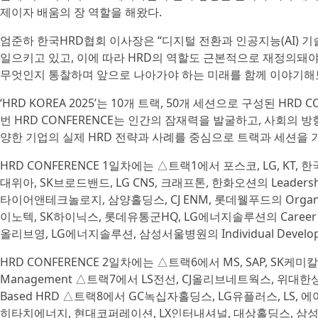
제이자 배움의 장 역할을 해왔다.
엄준하 한국HRD협회 이사장은 “디지털 전환과 인공지능(AI) 
일으키고 있고, 이에 따라 HRD의 역할도 근본적으로 재정의돼야 한
무엇인지 통찰하며 앞으로 나아가야 하는 미래를 함께 이야기해보
‘HRD KOREA 2025’는 10개 트랙, 50개 세션으로 구성된 HR
번 HRD CONFERENCE는 인간의 잠재력을 발굴하고, 사회의 
양한 기업의 실제 HRD 전략과 사례를 중심으로 트랙과 세션을 
HRD CONFERENCE 1일차에는 △트랙1에서 포스코, LG, KT, 한
대위아, SK브로드밴드, LG CNS, 크래프톤, 한화오션의 Leaders
타이어앤테크놀로지, 삼양홀딩스, CJ ENM, 롯데웰푸드의 Organizat
이노텍, SK하이닉스, 롯데유통군HQ, LG에너지솔루션의 Career D
올리브영, LG에너지솔루션, 삼성서울병원의 Individual Devel
HRD CONFERENCE 2일차에는 △트랙6에서 MS, SAP, SK케미칼,
Management △트랙7에서 LS전선, CJ올리브네트웍스, 위대한상
Based HRD △트랙8에서 GC녹십자홀딩스, LG유플러스, LS, 
히타치에너지, 현대코퍼레이션, LX인터내셔널, 대상홀딩스, 삼성물