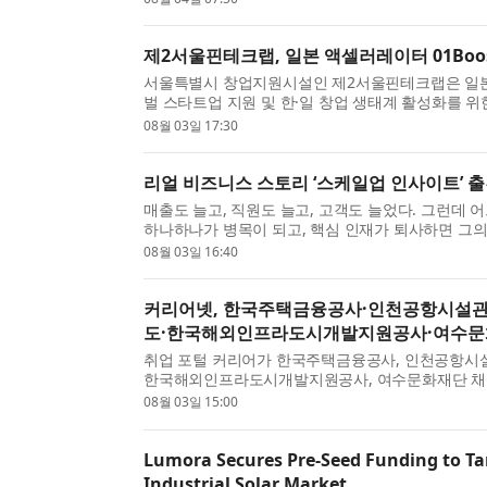
제2서울핀테크랩, 일본 액셀러레이터 01Boo
서울특별시 창업지원시설인 제2서울핀테크랩은 일본 대
벌 스타트업 지원 및 한·일 창업 생태계 활성화를 위
번 협약을 통해 양국 스타트업의 글로벌 시장 진출을 .
08월 03일 17:30
리얼 비즈니스 스토리 ‘스케일업 인사이트’ 
매출도 늘고, 직원도 늘고, 고객도 늘었다. 그런데
하나하나가 병목이 되고, 핵심 인재가 퇴사하면 그
제품력과 구성원의 열정으로 폭발적 성장을 이...
08월 03일 16:40
커리어넷, 한국주택금융공사·인천공항시설
도·한국해외인프라도시개발지원공사·여수문화
취업 포털 커리어가 한국주택금융공사, 인천공항시설
한국해외인프라도시개발지원공사, 여수문화재단 채용 
년도 신입직원 채용을 진행한다. 채용 분야는 대졸수준(
08월 03일 15:00
Lumora Secures Pre-Seed Funding to Tar
Industrial Solar Market