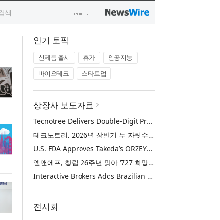
인기 토픽
신제품 출시
휴가
인공지능
바이오테크
스타트업
상장사 보도자료
Tecnotree Delivers Double-Digit Profit Growth and Accelerated Deployment Momentum in H1 2026
테크노트리, 2026년 상반기 두 자릿수 이익 성장 및 글로벌 구축 가속화
U.S. FDA Approves Takeda’s ORZEYFUL™ (oveporexton), the First and Only Medicine to Treat the Underlying Cause of Narcolepsy Type 1
엘앤에프, 창립 26주년 맞아 ‘727 희망박스’ 나눔 캠페인 진행… 임직원과 함께 대구 지역사회 상생 실천
Interactive Brokers Adds Brazilian Futures through Brazil’s B3 Exchange
전시회