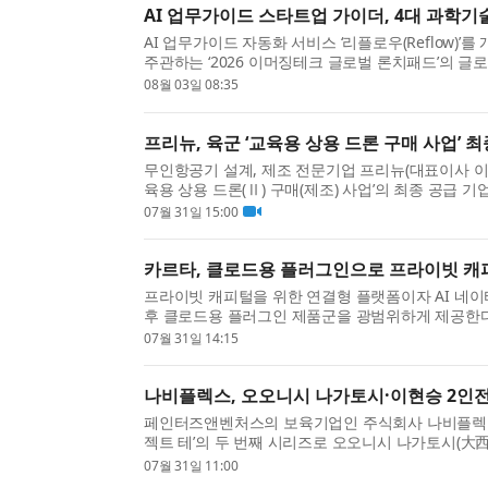
AI 업무가이드 스타트업 가이더, 4대 과학기
AI 업무가이드 자동화 서비스 ‘리플로우(Reflow)
주관하는 ‘2026 이머징테크 글로벌 론치패드’의 글로벌 
23일 협약을 체결했다고 밝혔다. 가이더는 글로...
08월 03일 08:35
프리뉴, 육군 ‘교육용 상용 드론 구매 사업’ 
무인항공기 설계, 제조 전문기업 프리뉴(대표이사 
육용 상용 드론(Ⅱ) 구매(제조) 사업’의 최종 공급 
업은 육군의 드론 교육·훈련 체계를 확립하고 ‘50...
07월 31일 15:00
카르타, 클로드용 플러그인으로 프라이빗 캐
프라이빗 캐피털을 위한 연결형 플랫폼이자 AI 네이티브 
후 클로드용 플러그인 제품군을 광범위하게 제공한다고
플러그인을 사용하고 있는 가운데, 카르타는 창업자..
07월 31일 14:15
나비플렉스, 오오니시 나가토시·이현승 2인전 ‘a 
페인터즈앤벤처스의 보육기업인 주식회사 나비플렉스가
젝트 테’의 두 번째 시리즈로 오오니시 나가토시(大西長利
이번 전시는 오는 7월 31일(금)부터 8월 28일(...
07월 31일 11:00