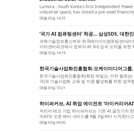
Lumora , South Korea's first Independent Power 
industrial space, has closed a pre-seed financi
Kimberly —one of the nation’s most recognized
08월 03일 14:35
‘국가 AI 컴퓨팅센터’ 착공… 삼성SDS, 대한
과학기술정보통신부와 한국에이아이컴퓨팅센터(이하 코
이터센터파크에서 정부의 AI 3대 강국 도약을 위한 핵
공식을 개최하고 본격적인 건설에 착수할 계획이다. .
08월 03일 14:19
한국기술사업화진흥협회-오케이미디어그룹, 
한국기술사업화진흥협회(회장 박일순, 이하 협회)는
국)과 기술사업화 교육 및 지원 활성화를 위한 업무협
오케이미디어그룹 최용국 대표이사와 협회 한상언 사.
08월 03일 10:21
하이퍼커브, AI 취업 에이전트 ‘마이커리어AI
커리어 테크 기업 하이퍼커브는 기존 AI 글짓기의 한
어AI’의 오픈 베타 서비스를 8월 3일부터 시작한다고
작성이 보편화되면서, 구직자들 사이에서는 ‘AI...
08월 03일 09:00