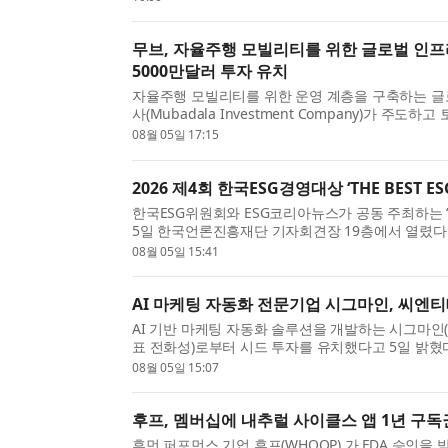
무브, 자율주행 모빌리티를 위한 글로벌 인프라
5000만달러 투자 유치
자율주행 모빌리티를 위한 운영 계층을 구축하는 글로
사(Mubadala Investment Company)가 주도하
Capital)과 아이온 퍼시픽(Ion Pacific)이 공동 주도
08월 05일 17:15
2026 제4회 한국ESG경영대상 ‘THE BEST 
한국ESG위원회와 ESG코리아뉴스가 공동 주최하는 ‘202
5일 한국언론진흥재단 기자회견장 19층에서 열렸다. ‘한국
지배구조)경영을 실천하는 기업과 공공기관, 지방공기업
08월 05일 15:41
AI 마케팅 자동화 전문기업 시그마인, 씨엔
AI 기반 마케팅 자동화 솔루션을 개발하는 시그마인
표 전화성)로부터 시드 투자를 유치했다고 5일 밝혔
기진화 엔진 및 B2B SaaS 플랫폼 ‘시그마인’의 고...
08월 05일 15:07
후프, 멤버십에 내추럴 사이클스 앱 1년 구독
휴먼 퍼포먼스 기업 후프(WHOOP) 가 FDA 승인