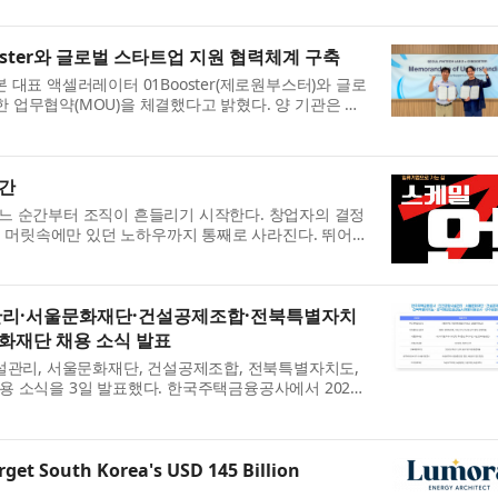
ster와 글로벌 스타트업 지원 협력체계 구축
표 액셀러레이터 01Booster(제로원부스터)와 글로
한 업무협약(MOU)을 체결했다고 밝혔다. 양 기관은 이
..
출간
 어느 순간부터 조직이 흔들리기 시작한다. 창업자의 결정
의 머릿속에만 있던 노하우까지 통째로 사라진다. 뛰어난
관리·서울문화재단·건설공제조합·전북특별자치
재단 채용 소식 발표
관리, 서울문화재단, 건설공제조합, 전북특별자치도,
소식을 3일 발표했다. 한국주택금융공사에서 2026
...
get South Korea's USD 145 Billion