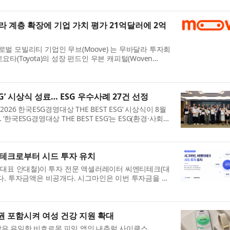
 계층 확장에 기업 가치 평가 21억달러에 2억
벌 모빌리티 기업인 무브(Moove) 는 무바달라 투자회
고 토요타(Toyota)의 성장 펀드인 우븐 캐피털(Woven
한 시리즈...
ESG’ 시상식 성료… ESG 우수사례 27건 선정
6 한국ESG경영대상 THE BEST ESG’ 시상식이 8월
ESG경영대상 THE BEST ESG’는 ESG(환경·사회·
, 교...
티테크로부터 시드 투자 유치
(대표 안대철)이 투자 전문 액셀러레이터 씨엔티테크(대
다. 투자금액은 비공개다. 시그마인은 이번 투자금을 자
권 포함시켜 여성 건강 지원 확대
을 받은 유일한 비호르몬 피임 앱인 내추럴 사이클스