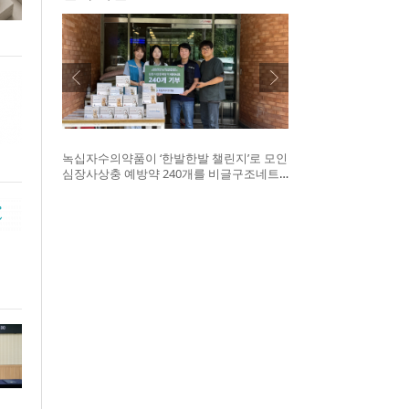
녹십자수의약품이 ‘한발한발 챌린지’로 모인
심장사상충 예방약 240개를 비글구조네트
워크에 전달했다. 왼쪽부터 비글구조네트워
크 김세현 대표, 캠페인을 기획한 차율하 학
생, 녹십자수의약품 이범석 팀장, 청주 수동
물병원 전귀호 원장