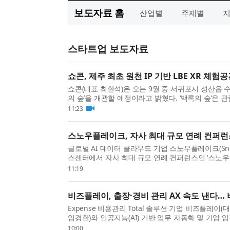
보도자료 홈
산업별
주제별
스타트업 보도자료
쇼콘, 제주 최초 원천 IP 기반 LBE XR 체험공
쇼콘(대표 최환석)은 오는 9월 중 서귀포시 성산읍 수산
의 숲’을 개관할 예정이라고 밝혔다. ‘백록의 숲’은 
착용한 채 실제 공간을 걸으며 이야기와 미션에 ...
11:23
스노우플레이크, 자사 최대 규모 연례 컨퍼런
글로벌 AI 데이터 클라우드 기업 스노우플레이크(Snow
스센터에서 자사 최대 규모 연례 컨퍼런스인 ‘스노우플레이크
최한다. ‘스노우플레이크 월드 투어’는 전 세계 23개..
11:19
비즈플레이, 출장·경비 관리 AX 속도 낸다…
Expense 비용관리 Total 솔루션 기업 비즈플레이
임경환)와 인공지능(AI) 기반 업무 자동화 및 기업 
을 체결했다고 6일 밝혔다. 양사는 5일 서울 영등...
10:00