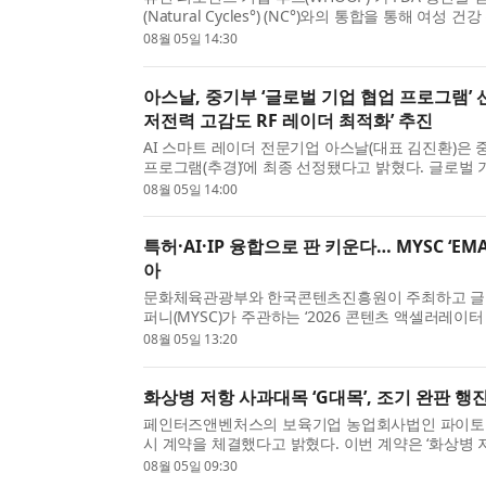
(Natural Cycles°) (NC°)와의 통합을 통해 
을 충족하는 내추럴 사이클스 신규 사용자에게 NC° 앱 
08월 05일 14:30
아스날, 중기부 ‘글로벌 기업 협업 프로그램’ 선
저전력 고감도 RF 레이더 최적화’ 추진
AI 스마트 레이더 전문기업 아스날(대표 김진환)은 
프로그램(추경)’에 최종 선정됐다고 밝혔다. 글로벌
기술 기업과 협력해 혁신 기술을 고도화하고 글로...
08월 05일 14:00
특허·AI·IP 융합으로 판 키운다… MYSC ‘EMA
아
문화체육관광부와 한국콘텐츠진흥원이 주최하고 글
퍼니(MYSC)가 주관하는 ‘2026 콘텐츠 액셀러레이터 연
기업들이 올 6~7월 한층 내실 있는 비즈니스 성과를 창
08월 05일 13:20
화상병 저항 사과대목 ‘G대목’, 조기 완판 
페인터즈앤벤처스의 보육기업 농업회사법인 파이토
시 계약을 체결했다고 밝혔다. 이번 계약은 ‘화상병 
배양 특허 기술이 대상이다. 과수화상병은 전염성이 .
08월 05일 09:30