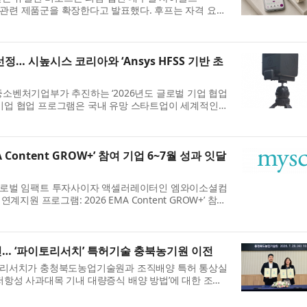
여성 건강 관련 제품군을 확장한다고 발표했다. 후프는 자격 요건
12개...
정… 시높시스 코리아와 ‘Ansys HFSS 기반 초
중소벤처기업부가 추진하는 ‘2026년도 글로벌 기업 협업
 기업 협업 프로그램은 국내 유망 스타트업이 세계적인
 Content GROW+’ 참여 기업 6~7월 성과 잇달
로벌 임팩트 투자사이자 액셀러레이터인 엠와이소셜컴
계지원 프로그램: 2026 EMA Content GROW+’ 참여
출...
행진… ‘파이토리서치’ 특허기술 충북농기원 이전
리서치가 충청북도농업기술원과 조직배양 특허 통상실
저항성 사과대목 기내 대량증식 배양 방법’에 대한 조직
..