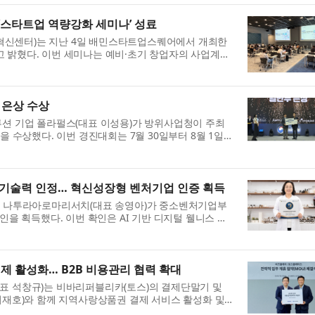
‘스타트업 역량강화 세미나’ 성료
혁신센터)는 지난 4일 배민스타트업스퀘어에서 개최한
 밝혔다. 이번 세미나는 예비·초기 창업자의 사업계획
..
 은상 수상
AI) 솔루션 기업 폴라펄스(대표 이성용)가 방위사업청이 주최
을 수상했다. 이번 경진대회는 7월 30일부터 8월 1일까
.
 기술력 인정… 혁신성장형 벤처기업 인증 획득
하는 나투라아로마리서치(대표 송영아)가 중소벤처기업부
 획득했다. 이번 확인은 AI 기반 디지털 웰니스 기
..
제 활성화… B2B 비용관리 협력 확대
이(대표 석창규)는 비바리퍼블리카(토스)의 결제단말기 및
 최재호)와 함께 지역사랑상품권 결제 서비스 활성화 및
...