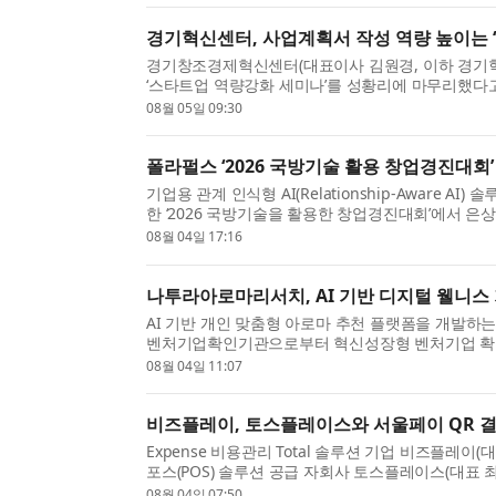
경기혁신센터, 사업계획서 작성 역량 높이는 
경기창조경제혁신센터(대표이사 김원경, 이하 경기
‘스타트업 역량강화 세미나’를 성황리에 마무리했다고
서 작성 역량을 강화하고 정부지원사업 및 투자유치 .
08월 05일 09:30
폴라펄스 ‘2026 국방기술 활용 창업경진대회’
기업용 관계 인식형 AI(Relationship-Aware 
한 ‘2026 국방기술을 활용한 창업경진대회’에서 은상
지 서울 양재 aT센터 제2전시장에서 열린 ‘제9회 국..
08월 04일 17:16
나투라아로마리서치, AI 기반 디지털 웰니스
AI 기반 개인 맞춤형 아로마 추천 플랫폼을 개발
벤처기업확인기관으로부터 혁신성장형 벤처기업 확인을
술과 맞춤형 아로마 서비스의 성장 가능성 및 기술 혁.
08월 04일 11:07
비즈플레이, 토스플레이스와 서울페이 QR 결
Expense 비용관리 Total 솔루션 기업 비즈플레
포스(POS) 솔루션 공급 자회사 토스플레이스(대표
기업 비용관리 사업 협력을 위한 전략적 업무협약(MOU
08월 04일 07:50