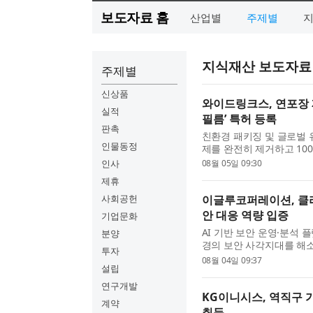
보도자료 홈
산업별
주제별
지식재산 보도자료
주제별
신상품
와이드링크스, 연포장 
실적
필름’ 특허 등록
판촉
친환경 패키징 및 글로벌
인물동정
제를 완전히 제거하고 10
패키징 필름, 이의 제조방
인사
08월 05일 09:30
이번 특허는 우레탄이나...
제휴
사회공헌
이글루코퍼레이션, 클라
안 대응 역량 입증
기업문화
AI 기반 보안 운영·분석
분양
경의 보안 사각지대를 해소
투자
는 핵심 특허 4건을 취득
08월 04일 09:37
설립
기술을 바탕으로 지능형...
연구개발
KG이니시스, 역직구 
계약
취득