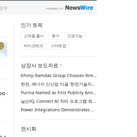
인기 토픽
신제품 출시
휴가
인공지능
바이오테크
스타트업
상장사 보도자료
Khimji Ramdas Group Chooses Rimini Street to Reduce SAP Support Costs, Protect 700+ Customizations and Reinvest Savings in Innovation
한전, 에너지 신산업 이끌 ‘한전기술지주’ 공식 출범
Purina Named as First Publicly Announced NIQ ConnectAI Charter Client
닐슨IQ, Connect AI 차터 프로그램 최초 고객사 ‘퓨리나’ 선정
Power Integrations Demonstrates World’s First 2200 V GaN Technology for Next-Era High-Voltage Power Systems
전시회