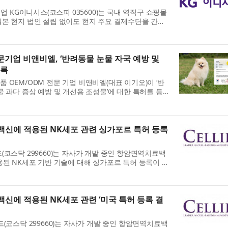
기업 KG이니시스(코스피 035600)는 국내 역직구 쇼핑몰
본 현지 법인 설립 없이도 현지 주요 결제수단을 간편
본결제서비스’ 핵심 기술 특허 등록을 완료했다고 3일 밝
기업 비앤비엘, ‘반려동물 눈물 자국 예방 및
등록
 OEM/ODM 전문 기업 비앤비엘(대표 이기오)이 ‘반
물 과다 증상 예방 및 개선용 조성물’에 대한 특허를 등
특허번호 제10-2934219호)는 2025년 4월 8일 출원
...
신에 적용된 NK세포 관련 싱가포르 특허 등록
(코스닥 299660)는 자사가 개발 중인 항암면역치료백
용된 NK세포 기반 기술에 대해 싱가포르 특허 등록이 결
이는 최근 미국 특허 등록 결정에 이은 성과로, 셀리백스
신에 적용된 NK세포 관련 ‘미국 특허 등록 결
(코스닥 299660)는 자사가 개발 중인 항암면역치료백