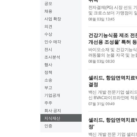
공모
전자결제(PG) 시장 선도 
채용
및 크로스보더 가맹점이 일
하게 연동할 수 있는 ‘일
사업 확장
08월 03일 13:45
혔다. 이번 특허 등록...
의견
수상
건강기능식품 제조 전문
개선용 조성물’ 특허 
인수 매각
전시
바이오소재 및 건강기능식품
려동물의 눈물 자국 및 눈
조사분석
록했다고 밝혔다. 이번 특허(
08월 03일 08:30
행사
해 2026년 2월 27일 등록이 
정책
셀리드, 항암면역치료백
소송
결정
부고
백신 개발 전문기업 셀리드
기업공개
신 BVAC파이프라인에 적
정됐다고 31일 밝혔다. 
주주
07월 31일 09:49
(CeliVax) 플랫폼의 글로...
회사 공지
지식재산
셀리드, 항암면역치료백
인증
정’
백신 개발 전문 기업 셀리드