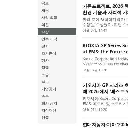
공모
가든프로젝트, 2026 
채용
환경 기술과 사회적 
사업 확장
환경 분야 사회적기업 가든
수상’을 수상했다. 이번 수
의견
교육 등 다양한 분야에서 
08월 07일 14:41
수상
평가받은 결과다. 가든...
인수 매각
KIOXIA GP Series S
전시
at FMS: the Future
조사분석
Kioxia Corporation toda
행사
NVMe™ SSD has received
정책
of Show’ award in the ‘S
08월 07일 10:20
Awards recognize produc
소송
부고
키오시아 GP 시리즈 초고
기업공개
래 2026’에서 ‘베스트 
주주
키오시아(Kioxia Corpora
회사 공지
‘FMS: 메모리 및 스토리지의 미래
‘특수 스토리지(Specialized
08월 07일 10:20
지식재산
을 수상했다고 발표했다. 베.
인증
현대자동차·기아 ‘202