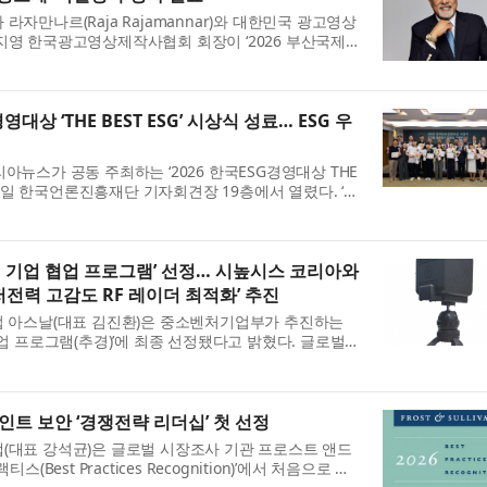
라자만나르(Raja Rajamannar)와 대한민국 광고영상
지영 한국광고영상제작사협회 회장이 ‘2026 부산국제마
 2026)’에서 특별상을 수상한다. 부산국제마케팅광고제
혁...
영대상 ‘THE BEST ESG’ 시상식 성료… ESG 우
아뉴스가 공동 주최하는 ‘2026 한국ESG경영대상 THE
8월 5일 한국언론진흥재단 기자회견장 19층에서 열렸다. ‘한
T ESG’는 ESG(환경·사회·지배구조)경영을 실천하는 기업
...
벌 기업 협업 프로그램’ 선정… 시높시스 코리아와
 초저전력 고감도 RF 레이더 최적화’ 추진
업 아스날(대표 김진환)은 중소벤처기업부가 추진하는
협업 프로그램(추경)’에 최종 선정됐다고 밝혔다. 글로벌
내 유망 스타트업이 세계적인 기술 기업과 협력해 혁신
인트 보안 ‘경쟁전략 리더십’ 첫 선정
(대표 강석균)은 글로벌 시장조사 기관 프로스트 앤드
스(Best Practices Recognition)’에서 처음으로 아