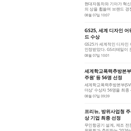
현대자동차와 기아가 혁신
의 상을 휩쓸며 브랜드 경쟁
레드 닷 어워드: 브랜드 & 커
08월 07일 10:07
Brand & Communication 
GS25, 세계 디자인 어
드 수상
GS25가 세계적인 디자인
인정받았다. GS리테일이 운
(Red Dot Design 
08월 07일 10:01
일 밝혔다. 이번 수상으로 GS
세계학교폭력추방본부, 
주원’ 등 56명 선정
세계학교폭력추방본부(SVE
더상’ 수상자 56명을 최종
Federation of Powe
08월 07일 09:39
속 대한민국 SVE특별상·모.
프리뉴, 방위사업청 주관 
상 기업 최종 선정
무인항공기 설계, 제조 
위원회가 추진하는 ‘2026