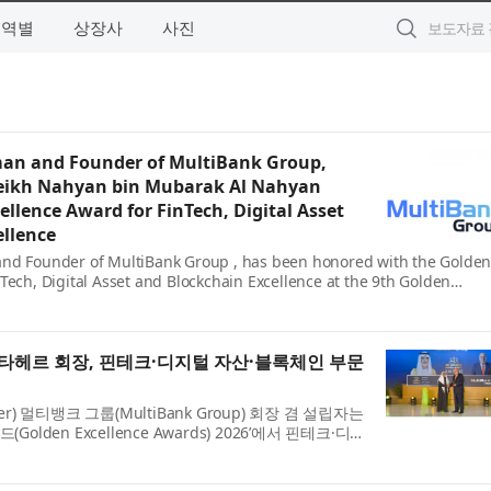
지역별
상장사
사진
man and Founder of MultiBank Group,
heikh Nahyan bin Mubarak Al Nahyan
ellence Award for FinTech, Digital Asset
ellence
and Founder of MultiBank Group , has been honored with the Golde
Tech, Digital Asset and Blockchain Excellence at the 9th Golden
 The award was presented by H.H. Sheikh Nahyan b...
타헤르 회장, 핀테크·디지털 자산·블록체인 부문
er) 멀티뱅크 그룹(MultiBank Group) 회장 겸 설립자는
olden Excellence Awards) 2026’에서 핀테크·디
엑설런스상(Golden Excellence Award for
d Blo...