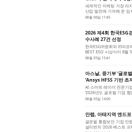
세계적인 마케팅 거장 라자 
산업 발전에 기여해 온 임
케팅광고제(MAD STARS
08월 06일 11:45
(이하 MAD STARS)는 매년 
2026 제4회 한국ESG경
수사례 27건 선정
한국ESG위원회와 ESG코리
BEST ESG’ 시상식이 
국ESG경영대상 THE BES
08월 05일 15:41
과 공공기관, 지방공기업, 교
아스날, 중기부 ‘글로
‘Ansys HFSS 기반
AI 스마트 레이더 전문기
‘2026년도 글로벌 기업 
기업 협업 프로그램은 국
08월 05일 14:00
기술을 고도화하고 글로...
안랩, 아태지역 엔드포
글로벌 통합보안 기업 안랩
설리번의 ‘2026 베스트 프랙티