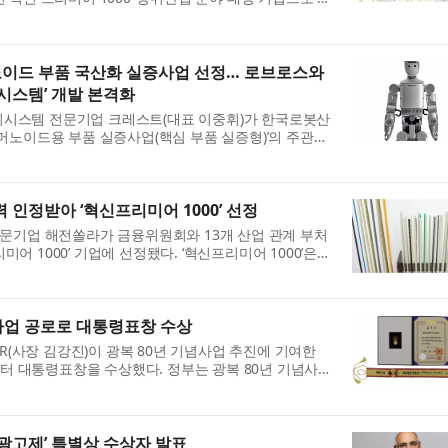
신 프리미어 1000’은 기술 혁신성과 성장 가능성이 높은
머노이드 부품 국산화 실증사업 선정… 로브로스와
시스템’ 개발 본격화
리시스템 전문기업 크레스트(대표 이중휘)가 한국로봇산
휴머노이드용 부품 실증사업(핵심 부품 실증형)’의 주관기
밝혔다. 휴머노이드용 부품 실증사업은 시장형성 초기
력 인정받아 ‘혁신프리미어 1000’ 선정
 전문기업 해전쏠라가 금융위원회와 13개 산업 관계 부처
어 1000’ 기업에 선정됐다. ‘혁신프리미어 1000’은
은 중소·중견기업을 발굴해 금융 및 정책 지원을 연계
념사업 공로로 대통령표창 수상
(사장 김강진)이 광복 80년 기념사업 추진에 기여한
터 대통령표창을 수상했다. 정부는 광복 80년 기념사업
 5개 기관을 ‘광복 80년 기념사업 유공자’로 선정했다.
팅광고제’ 특별상 수상자 발표