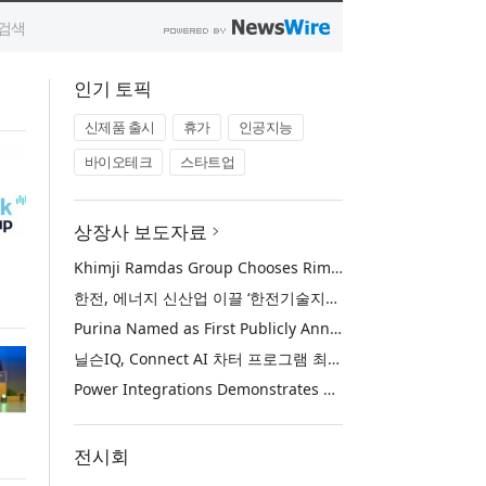
인기 토픽
신제품 출시
휴가
인공지능
바이오테크
스타트업
상장사 보도자료
n
Khimji Ramdas Group Chooses Rimini Street to Reduce SAP Support Costs, Protect 700+ Customizations and Reinvest Savings in Innovation
한전, 에너지 신산업 이끌 ‘한전기술지주’ 공식 출범
Purina Named as First Publicly Announced NIQ ConnectAI Charter Client
닐슨IQ, Connect AI 차터 프로그램 최초 고객사 ‘퓨리나’ 선정
Power Integrations Demonstrates World’s First 2200 V GaN Technology for Next-Era High-Voltage Power Systems
전시회