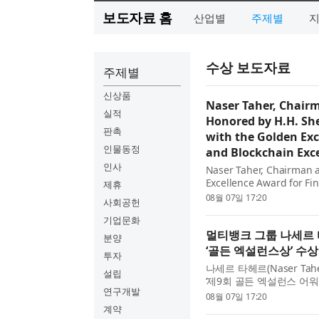
보도자료 홈
산업별
주제별
수상 보도자료
주제별
신상품
Naser Taher, Chair
실적
Honored by H.H. S
판촉
with the Golden Exc
인물동정
and Blockchain Exc
인사
Naser Taher, Chairman 
Excellence Award for Fin
제휴
Excellence Awards 2026.
08월 07일 17:20
사회공헌
기업문화
멀티뱅크 그룹 나세르 
분양
‘골든 엑설런스상’ 수상
투자
나세르 타헤르(Naser Tah
설립
‘제9회 골든 엑설런스 어워드(G
연구개발
지털 자산·블록체인 부문 ‘골든 
08월 07일 17:20
FinTech, Digital Asset an
계약