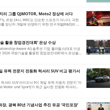
문 ‘경쟁전략 리더십(Competitive Strategy
..
리 그룹 QJMOTOR, Moto2 정상에 서다
1), 르망 24시, WRC는 단순한 스포츠가 아니다. 극한
를 양산차 개발에 반영하기 위한 연구개발(R&D)의 무
AMG, BMW M, 아우디 등 글로벌 제조사들이 막대한
...
기술 활용 창업경진대회’ 은상 수상
ationship-Aware AI) 솔루션 기업 폴라펄스(대표 이성
 ‘2026 국방기술을 활용한 창업경진대회’에서 은상을
7월 30일부터 8월 1일까지 서울 양재 aT센터 제2전시
일 유력 전문지 전동화 럭셔리 SUV 비교 평가서
럭셔리 SUV 아이오닉 9이 독일 유력 자동차 전문지 ‘아
 Motor und Sport)’가 최근 실시한 전동화 럭셔리
프리미엄 대형 전기 SUV 시장을 대표하는 모델 중 하나
.
, 광복 80년 기념사업 추진 유공 ‘국민포장’