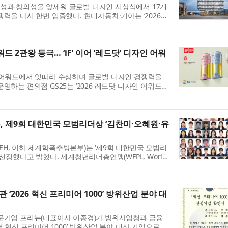
성과 창의성을 앞세워 글로벌 디자인 시상식에서 17개
력을 다시 한번 입증했다. 현대자동차·기아는 ‘2026
뮤니케이션 디자인 부문(Red Dot Design Award:
Desi...
워드 2관왕 등극… ‘iF’ 이어 ‘레드닷’ 디자인 어워
 어워드에서 잇따라 수상하며 글로벌 디자인 경쟁력을
영하는 편의점 GS25는 ‘2026 레드닷 디자인 어워드
Award)’ 브랜드&커뮤니케이션 부문에서 본상을 수상했다고 7
25...
제9회 대한민국 모범리더상 ‘김찬미·오혜원·유
H, 이하 세계학폭추방본부)는 ‘제9회 대한민국 모범리
 선정했다고 밝혔다. 세계청년리더총연맹(WFPL, World
r Leaders, 총재 이산하(李山河)) 부설 세계학폭추방본부 소
..
‘2026 혁신 프리미어 1000’ 방위산업 분야 대
전문기업 프리뉴(대표이사 이종경)가 방위사업청과 금융
년 혁신 프리미어 1000’ 방위산업 분야 대상 기업으로 최