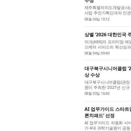
수상
제주특별자치도개발공사(사
사업 추진기획단과의 민관
구축한 공로를 인정받아 국
08월 04일 10:12
사에서 열린 ‘광복 80년 기..
상벨 ‘2026 대한민국
아크(ARK)의 프리미엄 예
스케어 서비스의 혁신성과 
주거환경대상’에 선정됐다
08월 04일 09:40
건강 상태를 정기적으...
대구북구시니어클럽 ‘2
상 수상
대구북구시니어클럽(관장 
원이 주최한 ‘2027년 신
을 수상했다. 대구북구시
08월 03일 16:40
상권 디지털 서포터즈’...
AI 업무가이드 스타트
론치패드’ 선정
AI 업무가이드 자동화 서비
가 4대 과학기술원이 공동