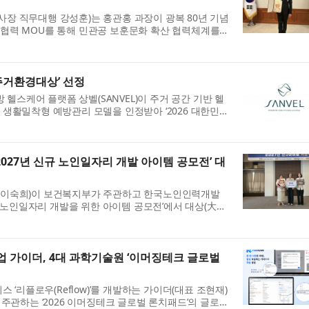
장 직무대행 강성훈)는 홍관홍 과장이 광복 80년 기념
협력 MOU를 통해 민관공 보훈문화 확산 협력체계를
민포장을 받았다고 4일 밝혔다. 지난 3일 정부서울청
.
 주거환경대상’ 선정
방 헬스케어 플랫폼 상벨(SANVEL)이 주거 공간 기반 헬
생활밀착형 예방관리 모델을 인정받아 ‘2026 대한민국
고 밝혔다. 상벨은 아파트 커뮤니티 공간에서 입주민이
027년 신규 노인일자리 개발 아이템 공모전’ 대
이숙희)이 보건복지부가 주관하고 한국노인인력개발
규 노인일자리 개발을 위한 아이템 공모전’에서 대상(大賞)
니어클럽은 지역 특화 노인일자리 아이템인 ‘시니어 로컬
업 가이더, 4대 과학기술원 ‘이머징테크 글로벌
스 ‘리플로우(Reflow)’를 개발하는 가이더(대표 조현재)
 주관하는 ‘2026 이머징테크 글로벌 론치패드’의 글로벌