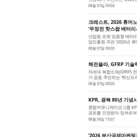
종 선정됐다고 밝혔다. ‘혁
08월 07일 09:00
방산 관련 기업의 경...
크레스트, 2026 휴
‘무정전 핫스왑 배터리
산업용 로봇 맞춤형 배터
업진흥원 주관 ‘2026년 
관으로 최종 선정됐다고 
08월 07일 08:00
단계인 휴머노이드 로봇...
해전쏠라, GFRP 기술
차세대 복합소재(GFRP)
가 공동 추진하는 ‘혁신프리미
혁신성과 성장 가능성이 높
08월 07일 08:00
하는 정부 대표 기업 육...
KPR, 광복 80년 기
종합커뮤니케이션그룹 KPR
공로를 인정받아 정부로부
추진에 기여한 개인 63명과
08월 06일 15:07
KPR은 수상 기관 가운...
‘2026 부산국제마케