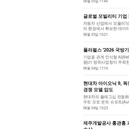
시아·태평양 엔드포인트 보안 부
08월 05일 11:46
Leadership)’ 자격을 얻게 .
글로벌 모빌리티 기업 지
자동차 산업에서 포뮬러1(F
의 환경에서 확보한 데이터
대다. 포르쉐, 메르세데스-
08월 05일 10:21
비용을 투자하는 이유도 여기
폴라펄스 ‘2026 국방
기업용 관계 인식형 AI(Rel
용)가 방위사업청이 주최한
수상했다. 이번 경진대회는 
08월 04일 17:16
장에서 열린 ‘제9회 국...
현대차 아이오닉 9, 독
경쟁 모델 압도
현대차의 플래그십 전동화 
우토 모토 운트 슈포트(Auto
SUV 비교 평가에서 유럽 
08월 04일 10:23
인 볼보 EX90을 누르며 우..
제주개발공사 홍관홍 과장