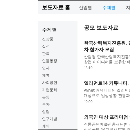
보도자료 홈
산업별
주제별
공모 보도자료
주제별
신상품
한국산림복지진흥원, 민간
실적
차 참가자 모집
판촉
산림청 한국산림복지진흥원
인물동정
창업 아이디어를 보유한 예
민간 산림복지 창업·성장 패
인사
13:10
는 8월 25일까지 모집한...
제휴
사회공헌
엘리먼트14 커뮤니티,
기업문화
Avnet 커뮤니티인 엘리
대상으로 일상생활 환경과 
분양
타입을 설계·제작하는 새로
10:00
투자
번 챌린지는 참가자들...
설립
외국인 대상 프리미엄 
연구개발
전통공연예술진흥재단(이사
계약
상설공연 ‘옹기콘서트’에 