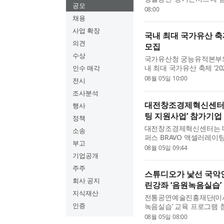
공모
통공연창작마루 광무대에서
08:00
선시대 접객 문화를 재...
채용
사업 확장
국내 최대 국가유산 축
의견
모집
수상
국가유산청 궁능유적본부와
내 최대 국가유산 축제 ‘2
인수 매각
(宮)이둥이’를 모집한다. 
08월 05일 10:00
전시
·창덕궁·덕수궁·창경...
조사분석
대전창조경제혁신센터 ‘
행사
팅 지원사업’ 참가기업
정책
대전창조경제혁신센터는 대
소송
퍼스 BRAVO 액셀러레이
부고
밝혔다. 이번 사업은 대전
08월 05일 09:44
(BM) 재설계, 전환시장 발굴
기업공개
주주
스튜디오가 낯선 국악인
회사 공지
린강좌 ‘음원녹음실습’
지식재산
전통공연예술진흥재단(이사장
인증
녹음실습’ 교육 프로그램 
통예술 기반 예술가와 공
08월 05일 08:00