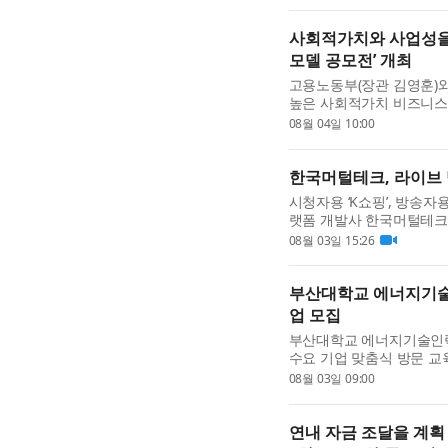
좌를 통해 다양한 분야의..
사회적가치와 사업성을 
모델 공모전’ 개최
고용노동부(장관 김영훈)
높은 사회적가치 비즈니스
한편 사회연대경제기업의 시
08월 04일 10:00
비즈니스 모델 공모전’...
한국머털테크, 라이브
시청자용 ‘K쇼핑’, 방송자
랫폼 개발사 한국머털테크
매할 라이브 방송 크리에이
08월 03일 15:26
는 것이 아니라 플랫...
부산대학교 에너지기술
업 모집
부산대학교 에너지기술인
수요 기업 맞춤식 방문 
인력공단이 후원하는 이번 
08월 03일 09:00
해 진행되는 출장 맞춤형..
연내 자금 조달을 계획