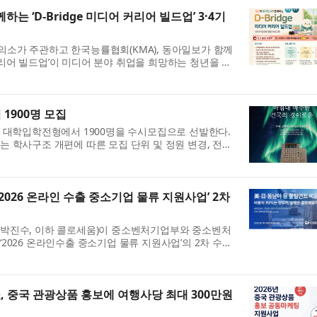
 ‘D-Bridge 미디어 커리어 빌드업’ 3·4기
소가 주관하고 한국능률협회(KMA), 동아일보가 함께
어 커리어 빌드업’이 미디어 분야 취업을 희망하는 청년을 대
추가 교육생을 모집한다. 이번 프로그램은 2026년 미래내
..
 1900명 모집
 대학입학전형에서 1900명을 수시모집으로 선발한다.
 학사구조 개편에 따른 모집 단위 및 정원 변경, 전형
지원 자격 일부 변경, 전형 방법 변경 및 신설 등 주요한
026 온라인 수출 중소기업 물류 지원사업’ 2차
박진수, 이하 콜로세움)이 중소벤처기업부와 중소벤처
2026 온라인수출 중소기업 물류 지원사업’의 2차 수행
밝혔다. 이번 선정으로 미국, 일본, 동남아 등 해외 진
중국 관광상품 홍보에 여행사당 최대 300만원