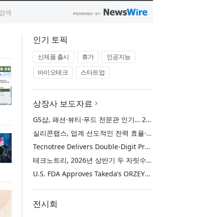
인기 토픽
신제품 출시
휴가
인공지능
바이오테크
스타트업
상장사 보도자료
GS샵, 패션·뷰티·푸드 전문관 인기… 2분기 거래액 50% 증가
실리콘랩스, 업계 선도적인 전력 효율·보안·통합성을 갖춘 초저전력 블루투스 LE SoC ‘BG2B’ 공개
Tecnotree Delivers Double-Digit Profit Growth and Accelerated Deployment Momentum in H1 2026
테크노트리, 2026년 상반기 두 자릿수 이익 성장 및 글로벌 구축 가속화
U.S. FDA Approves Takeda’s ORZEYFUL™ (oveporexton), the First and Only Medicine to Treat the Underlying Cause of Narcolepsy Type 1
전시회