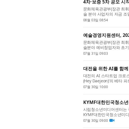
4차·보증 5차 공모 시
문화체육관광부(장관 최휘영
술 분야 사업자의 자금 조
융자 4차 공모’(이하 융자 
08월 03일 08:54
모)를 진행한다고 ...
예술경영지원센터, 20
문화체육관광부(장관 최휘영
술분야 예비창업자와 초기기
창업 프로그램’ 참여자를 오
07월 31일 09:03
다. ‘2026 예술분야 예...
대전을 위한 AI를 함께
대전의 AI 스타트업 크로스노
(Hey Daejeon)’​의
에서 활동하는 스타트업, 
07월 30일 10:00
는 베타 기간 서비스를 ...
KYMF대한민국청소년미
시립청소년미디어센터는 국내
KYMF대한민국청소년미디어
9월 18일 오후 6시까지
07월 30일 09:00
립청소년미디어센터가 주관.