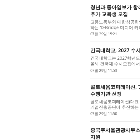
청년과 동아일보가 함께하는
추가 교육생 모집
고용노동부와 대한상공회의
하는 ‘D-Bridge 미디
상으로 2026년 3·4기 
07월 29일 15:21
일 일경험 사업 ESG 지원형.
건국대학교, 2027 수시
건국대학교는 2027학년도
올해 건국대 수시모집에서는
명 변경, 특정 전형에서의 
07월 29일 11:53
변경 사항들이 있어 ...
콜로세움코퍼레이션, ‘2
수행기관 선정
콜로세움코퍼레이션(대표 
기업진흥공단이 추진하는 ‘
기관으로 선정됐다고 29일 
07월 29일 11:50
출을 준비하거나 진행 ...
중국주서울관광사무소, 
지원