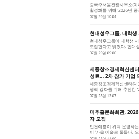
중국주서울관광사무소(이하
활성화를 위해 ‘2026년 
는 8월 14일부터 9월 7
07월 29일 10:04
국 일반여권 소지자 ...
현대성우그룹, 대학생 
현대성우그룹이 대학생 서
모집한다고 밝혔다. 현대
있는 대학생 서포터즈 프로
07월 29일 09:00
생들이 모빌리티 산업과 ..
세종창조경제혁신센터, 
성료… 2차 참가 기업 
세종창조경제혁신센터(대표
쟁력 강화를 위해 추진한 
프로그램’을 성공적으로 마무
07월 28일 13:07
참가자를 모집한다고 밝...
미추홀문화회관, 202
자 모집
인천예총이 위탁 운영하는
이 ‘가을 예술로 물들다, 
획 무료 프로그램 참가자를 
07월 28일 11:00