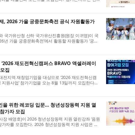
 열리는 외국인 대상 해설이 있는 국악 공연으로, 조
제, 2026 가을 궁중문화축전 공식 자원활동가
 국가유산청 산하 국가유산진흥원(원장 이귀영)이 국
026년 가을 궁중문화축전’에서 활동할 자원활동가 ‘궁
‘궁중문화축전’은 매년 봄과 가을, 서울의 5대 궁궐(경복궁
2026 재도전혁신캠퍼스 BRAVO 액셀러레이
 모집
전지역 재창업기업을 대상으로 ‘2026 재도전혁신캠
팅 지원사업’ 참가기업을 오는 8월 13일까지 모집한다고
지역 재창업기업을 발굴해 정밀진단, 비즈니스 모델
 및...
을 위한 레코딩 입문… 청년성장동력 지원 열
 참가자 모집
 배영호)이 2026 청년성장동력 지원 열린강좌 ‘음원
참가자를 모집한다. 2026 청년성장동력 지원 사업은 전
연예술단체의 자생력 강화를 목표로 정규과정과 열린강