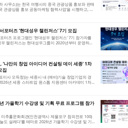
 사무소)는 한국 여행사의 중국 관광상품 홍보와 판매
중국 관광상품 홍보 공동마케팅 협력사업’을 시행하고, 오
일까지 참여 여행사를 모집한다고 밝혔다. 최근 중국의 한
서포터즈 ‘현대성우 챌린저스’ 7기 모집
포터즈 프로그램인 ‘현대성우 챌린저스’ 7기 참가자를
성우 챌린저스는 현대성우그룹이 2020년부터 운영하고
그램으로, ‘도전’이라는 기업 가치관을 바탕으로 대학
.
‘나만의 창업 아이디어 컨설팅 데이 세종’ 1차
모집
이사 오득창)는 세종시 내 (예비)기술 창업기업의 경
‘2026년 세종 스타트업 원스톱 지원센터 아카데미 1차
리하고, 오는 8월 27일(목) 개최되는 2차 프로그램
6년 가을학기 수강생 및 기획 무료 프로그램 참가
 미추홀문화회관(인천광역시 제물포구 참외전로 100)
오늘도 설레다’를 테마로 2026년 가을학기 수강생 및 기
모집한다. ◇ 문화예술 향유 기회, 총 70여 개 정규 강