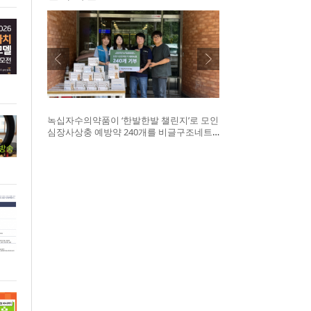
녹십자수의약품이 ‘한발한발 챌린지’로 모인
심장사상충 예방약 240개를 비글구조네트
워크에 전달했다. 왼쪽부터 비글구조네트워
크 김세현 대표, 캠페인을 기획한 차율하 학
생, 녹십자수의약품 이범석 팀장, 청주 수동
물병원 전귀호 원장