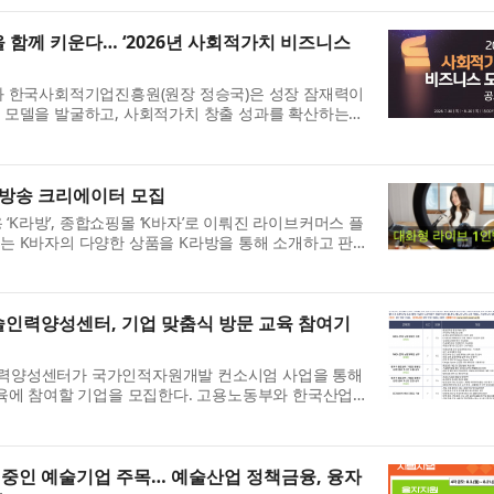
.
함께 키운다… ‘2026년 사회적가치 비즈니스
와 한국사회적기업진흥원(원장 정승국)은 성장 잠재력이
 모델을 발굴하고, 사회적가치 창출 성과를 확산하는
장 경쟁력 강화를 지원하기 위해 ‘2026년 사회적가치
 방송 크리에이터 모집
용 ‘K라방’, 종합쇼핑몰 ‘K바자’로 이뤄진 라이브커머스 플
는 K바자의 다양한 상품을 K라방을 통해 소개하고 판
터를 모집한다. 이번 모집은 단순히 방송 진행자를 찾
인력양성센터, 기업 맞춤식 방문 교육 참여기
력양성센터가 국가인적자원개발 컨소시엄 사업을 통해
교육에 참여할 기업을 모집한다. 고용노동부와 한국산업
기업 맞춤식 강좌는 총 10개다. 신청 기업을 직접 방문
.
 중인 예술기업 주목… 예술산업 정책금융, 융자