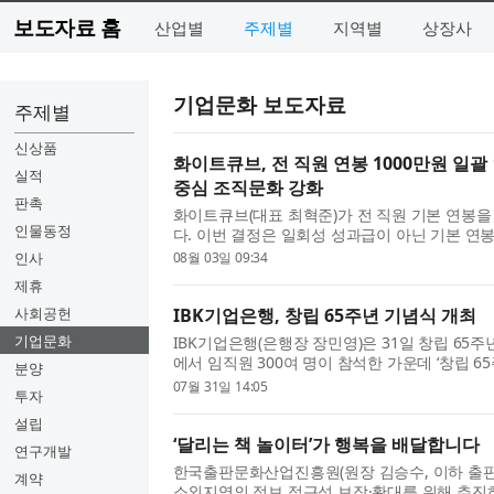
보도자료 홈
산업별
주제별
지역별
상장사
기업문화 보도자료
주제별
신상품
화이트큐브, 전 직원 연봉 1000만원 일
실적
중심 조직문화 강화
판촉
화이트큐브(대표 최혁준)가 전 직원 기본 연봉을
인물동정
다. 이번 결정은 일회성 성과급이 아닌 기본 
이 보상에 대한 불확실성 없이 더 높은 목표와 
인사
08월 03일 09:34
위한 것으로, 성취 ...
제휴
사회공헌
IBK기업은행, 창립 65주년 기념식 개최
기업문화
IBK기업은행(은행장 장민영)은 31일 창립 65
에서 임직원 300여 명이 참석한 가운데 ‘창립 6
분양
영 은행장은 중소기업을 향한 사명감과 진심을
07월 31일 14:05
투자
역사를 돌아보며, 미...
설립
‘달리는 책 놀이터’가 행복을 배달합니다
연구개발
한국출판문화산업진흥원(원장 김승수, 이하 출
계약
소외지역의 정보 접근성 보장·확대를 위해 추진하