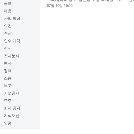
공모
운영한다. ‘달리는 책 놀이터’란 △전자도서 체험
07월 10일 16:00
(AR) 도서, 가상현실(...
채용
사업 확장
의견
수상
인수 매각
전시
조사분석
행사
정책
소송
부고
기업공개
주주
회사 공지
지식재산
인증