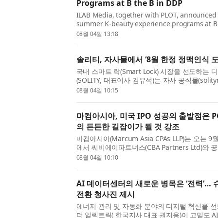
Programs at B the B in DDP
ILAB Media, together with PLOT, announced th
summer K-beauty experience programs at B t
space located in Dongdaemun Design Plaza 
08월 04일 13:18
Seoul Business Agency (SBA). The pro...
솔리티, 자사몰에서 ‘8월 한정 정맥인식 
국내 스마트 락(Smart Lock) 시장을 선도하는
(SOLITY, 대표이사 김유석)는 자사 공식몰(soli
식 도어락 라인업 2종을 대상으로 ‘8월 한정 정
08월 04일 10:15
31일까지 약 4주간 실...
마컴아시아, 미국 IPO 성공의 출발점은 P
의 든든한 길잡이가 될 것 강조
마컴아시아(Marcum Asia CPAs LLP)는 오는
에서 씨비에이파트너스(CBA Partners Ltd)와 
나 2026(GoIPO Nasdaq Seminar 2026
08월 04일 10:10
소 상장을 준비하는 한국 기업...
AI 데이터센터의 새로운 병목은 ‘전력’… 슈
전환 청사진 제시
에너지 관리 및 자동화 분야의 디지털 혁신을 
더 일렉트릭( 한국지사 대표 권지웅)이 고밀도 