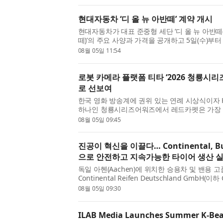
(Hatsune Miku)가 등장하는...
현대자동차 ‘디 올 뉴 아반떼’ 계약 개시
현대자동차가 대표 준중형 세단 ‘디 올 뉴 아반떼(The
떼)’의 주요 사양과 가격을 공개하고 5일(수)부
떼는 6년 만에 선보이는 8세대 완전변경 모델로
08월 05일 11:54
성한 파격적인 디자...
로봇 카메라 플랫폼 티타 ‘2026 청룡시
로 선보여
한국 영화 방송계에 권위 있는 연례 시상식이자 
하나인 청룡시리즈어워즈에서 레드카펫은 가장 
서 열린 2026년 청룡시리즈어워즈 행사에서는 
08월 05일 09:45
(TITA)가 레드카펫에 등장...
진공이 혁신을 이끌다… Continental, 
으로 안전하고 지속가능한 타이어 생산 
독일 아헨(Aachen)에 위치한 승용차 및 밴용 
Continental Reifen Deutschland GmbH(
중 텍스타일 절단기(Textile Cutting Machine
08월 05일 09:30
Solutions의 중앙집중식 진공 시스템...
ILAB Media Launches Summer K-Bea