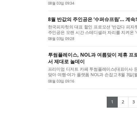
‘워페어’, ‘오크 스트리트의 마지막 날’을 소개
08월 03일 09:34
HDR 영상 기...
8월 반값의 주인공은 ‘수퍼슈프림’… 계
한국피자헛의 대표 할인 프로모션 ‘반값다 피자헛
주인공은 오랜 시간 스테디셀러 자리를 지켜온 
페퍼로니와 포크, 비프 등 다양한 육류 토핑에 
08월 03일 09:28
클래식 메뉴다. 풍성...
투썸플레이스, NOL과 여름맞이 제휴 프
서 제대로 놀데이
프리미엄 디저트 카페 투썸플레이스(대표이사 
맞아 여행·여가 플랫폼 NOL과 손잡고 8월 3일(월
프로모션 ‘올여름 투썸이랑 제대로 놀데이!’를 
08월 03일 09:16
은 NOL의 연중 최대 ...
(current
(cur
1
2
3