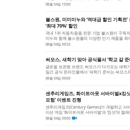
구조로 ‘800V DC 아키텍처’를 제시했다. 생성형
08월 04일 10:00
서 AI 데이터센터의 ...
불스원, 미미미누와 ‘역대급 할인 기획전’
‘최대 70%’ 할인
국내 1위 자동차용품 전문 기업 불스원이 구독자
미누와 함께 불스원몰의 다양한 인기 제품을 최대
초대형 기획전 ‘불.미.세(불스원몰x미미미누 세일)
08월 04일 09:32
번 기획전은 미미미누...
써모스, 새학기 맞아 공식몰서 ‘학교 갈 준
글로벌 보온병 브랜드 써모스가 다가오는 새학기를
일간 공식 온라인몰에서 ‘새학기 준비는 써모스와 
을 진행한다. 이번 기획전은 새학기 등교·등원을
08월 04일 09:00
루틴을 돕고, 신학기...
센추리게임즈, 화이트아웃 서바이벌x킹샷
모험’ 이벤트 진행
센추리게임즈(Century Games)가 개발하고
이션 게임 ‘화이트아웃 서바이벌’과 ‘킹샷’의 컬
험’을 진행한다. 이번 컬래버레이션은 ‘화이트아웃
08월 04일 09:00
인 ‘백곰’을 매개로 두...