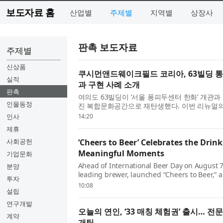
보도자료 홈
산업별
주제별
지역별
상장사
판촉 보도자료
주제별
신상품
쿠시먼앤드웨이크필드 코리아, 63빌딩 통
실적
과 구현 사례 소개
판촉
여의도 63빌딩이 ‘서울 퐁피두센터 한화’ 개관과
인물동정
진 복합문화공간으로 재탄생했다. 이번 리뉴얼의 
략을 수립한 쿠시먼앤드웨이크필드 코리아(Cushman 
인사
14:20
설팅 당시의 설계 원칙과 ...
제휴
사회공헌
‘Cheers to Beer’ Celebrates the Drink 
Meaningful Moments
기업문화
Ahead of International Beer Day on August 7
분양
leading brewer, launched “Cheers to Beer,”
투자
celebrating the timeless role beer plays in 
10:08
설립
around the world. The campaign is anchored
연구개발
오늘의 연인, ‘33 매칭 체험권’ 출시… 
계약
개팅