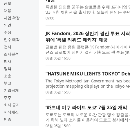
공모
특별한 인연을 꿈꾸는 솔로들을 위해 프리미엄 맞
채용
‘33 매칭 체험권’을 출시했다. 오늘의 연인은 
적인 매칭 시스템을 기반으로 개인의 성향, 가치
사업 확장
09:00
가장 적합한 이성...
의견
수상
JK Fandom, 2026 상반기 결산 투표 
위에 ‘특별 리워드 패키지’ 제공
인수 매각
전시
글로벌 팬덤 응원 플랫폼 ‘JK Fandom(제이케
션즈 글로벌이 상반기 결산 기획으로 팬 투표 ‘JK P
조사분석
로트 스타는?’을 진행한다고 5일 밝혔다. 투표는 
08월 05일 16:30
행사
이어진다. 아이돌 부...
정책
“HATSUNE MIKU LIGHTS TOKYO” Debu
소송
The Tokyo Metropolitan Government has bee
부고
projection mapping displays on the Tokyo 
기업공개
Building, using light and sound to showcase 
08월 05일 15:30
expressions as part of its efforts to create ne
주주
회사 공지
‘하츠네 미쿠 라이트 도쿄’ 7월 25일 개막
지식재산
도쿄도는 도쿄의 새로운 야간 관광 명소 창출을
인증
기 위해 빛과 소리를 이용하여 도쿄도 청사에서
선보이고 있다. 7월 25일(토) 전 세계적으로 
08월 05일 15:30