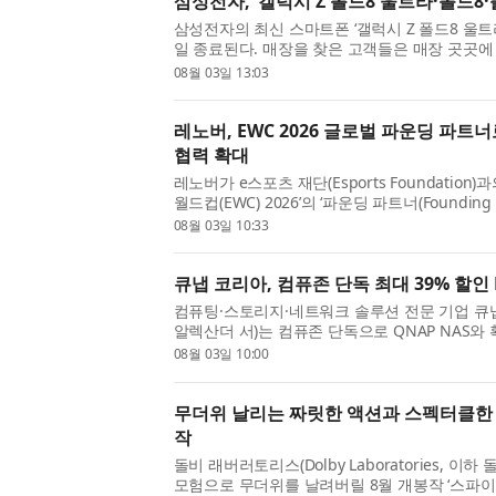
삼성전자, ‘갤럭시 Z 폴드8 울트라·폴드8·
삼성전자의 최신 스마트폰 ‘갤럭시 Z 폴드8 울트라
일 종료된다. 매장을 찾은 고객들은 매장 곳곳에
문을 확인하며 ‘갤럭시 Z 폴드8 울트라·폴드8·
08월 03일 13:03
꼼꼼히 살폈다. ...
레노버, EWC 2026 글로벌 파운딩 파트
협력 확대
레노버가 e스포츠 재단(Esports Foundatio
월드컵(EWC) 2026’의 ‘파운딩 파트너(Founding Pa
밍 디바이스로 세계 최대 e스포츠 대회를 지원한
08월 03일 10:33
열린 EWC 2026은 세...
큐냅 코리아, 컴퓨존 단독 최대 39% 할인 
컴퓨팅·스토리지·네트워크 솔루션 전문 기업 큐냅 코
알렉산더 서)는 컴퓨존 단독으로 QNAP NAS와
판매하는 ‘QNAP 주차별 특가’ 행사를 진행한다고
08월 03일 10:00
터 9월 30일까지 진행되며, ...
무더위 날리는 짜릿한 액션과 스펙터클한 
작
돌비 래버러토리스(Dolby Laboratories, 
모험으로 무더위를 날려버릴 8월 개봉작 ‘스파이더맨