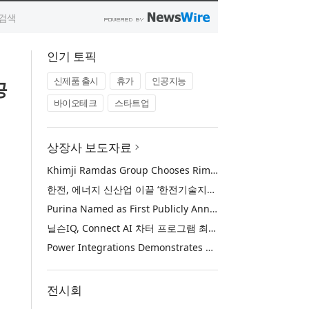
인기 토픽
신제품 출시
휴가
인공지능
공
바이오테크
스타트업
상장사 보도자료
Khimji Ramdas Group Chooses Rimini Street to Reduce SAP Support Costs, Protect 700+ Customizations and Reinvest Savings in Innovation
한전, 에너지 신산업 이끌 ‘한전기술지주’ 공식 출범
Purina Named as First Publicly Announced NIQ ConnectAI Charter Client
닐슨IQ, Connect AI 차터 프로그램 최초 고객사 ‘퓨리나’ 선정
Power Integrations Demonstrates World’s First 2200 V GaN Technology for Next-Era High-Voltage Power Systems
전시회