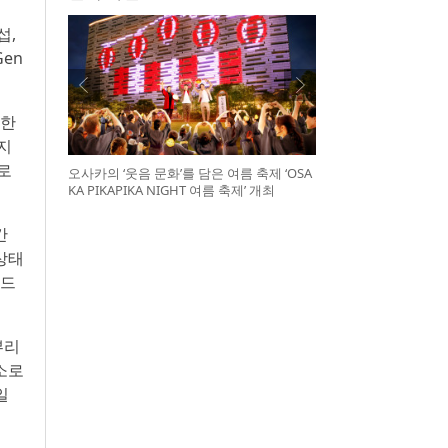
섭,
Gen
양한
지
로
오사카의 ‘웃음 문화’를 담은 여름 축제 ‘OSA
KA PIKAPIKA NIGHT 여름 축제’ 개최
간
상태
운드
뿌리
소로
일