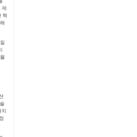
을
 제
 혁
능해
실질
리
식물
션
기술
가치
안정