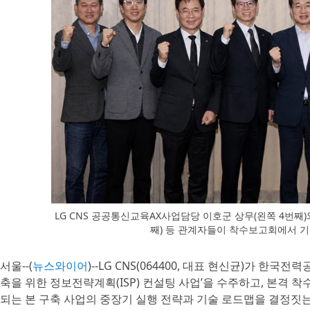
LG CNS 공공통신교육AX사업담당 이호군 상무(왼쪽 4번째
째) 등 관계자들이 착수보고회에서 기
서울--(
뉴스와이어
)--LG CNS(064400, 대표 현신균)가 한
축을 위한 정보전략계획(ISP) 컨설팅 사업’을 수주하고, 본격 착
되는 본 구축 사업의 중장기 실행 전략과 기술 로드맵을 결정짓