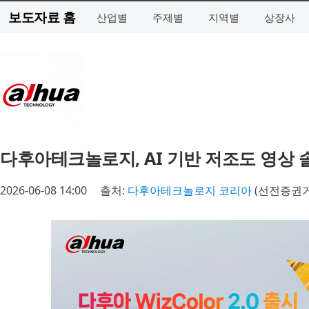
보도자료 홈
산업별
주제별
지역별
상장사
다후아테크놀로지, AI 기반 저조도 영상 솔루션 
2026-06-08 14:00
출처:
다후아테크놀로지 코리아
(선전증권거래