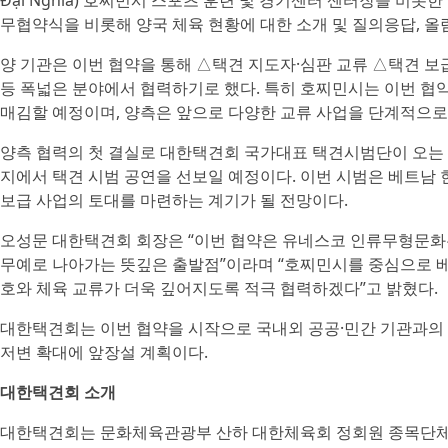
Đại Nghĩa) 호찌민시 스포츠 훈련 및 경기센터 센터장을 비롯
무협약식을 비롯해 양국 체육 현황에 대한 소개 및 질의응답, 올
양 기관은 이번 협약을 통해 △택견 지도자·심판 교류 △택견 보급
등 폭넓은 분야에서 협력하기로 했다. 특히 호찌민시는 이번 협
매김할 예정이며, 양측은 앞으로 다양한 교류 사업을 단계적으로
양측 협력의 첫 결실로 대한택견회 국가대표 택견시범단이 오는 
지에서 택견 시범 공연을 선보일 예정이다. 이번 시범은 베트남 
보급 사업의 토대를 마련하는 계기가 될 전망이다.
오성문 대한택견회 회장은 “이번 협약은 유네스코 인류무형문화
무예로 나아가는 뜻깊은 출발점”이라며 “호찌민시를 중심으로 베
호와 체육 교류가 더욱 깊어지도록 적극 협력하겠다”고 밝혔다.
대한택견회는 이번 협약을 시작으로 국내외 공공·민간 기관과의 
저변 확대에 앞장설 계획이다.
대한택견회 소개
대한택견회는 문화체육관광부 산하 대한체육회 정회원 종목단체