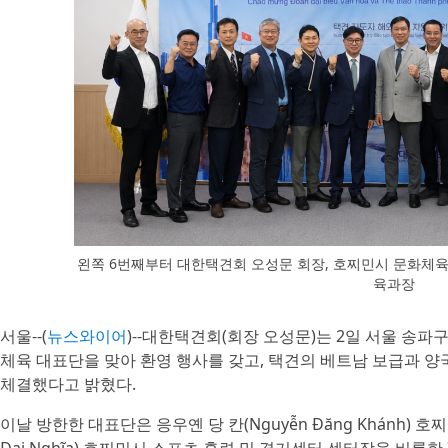
왼쪽 6번째부터 대한택견회 오성문 회장, 호찌민시 문화체육국 응우
육과장
서울--(
뉴스와이어
)--대한택견회(회장 오성문)는 2일 서울 송
체육 대표단을 맞아 환영 행사를 갖고, 택견의 베트남 보급과 양
체결했다고 밝혔다.
이날 방한한 대표단은 응우옌 당 칸(Nguyễn Đăng Khánh)