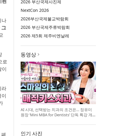
기된
2026 부산국제사진제
NextCon 2026
2026부산국제불교박람회
이나
 그
2026 부산국제주류박람회
모
2026 제5회 제주비엔날레
장
동영상
으로
달이
니라
적이
가
AI 시대, 선택받는 치과의 조건은… 정유미
원장 ‘Mini MBA for Dentists’ 단독 특강 개
최
인기 사진
 폐