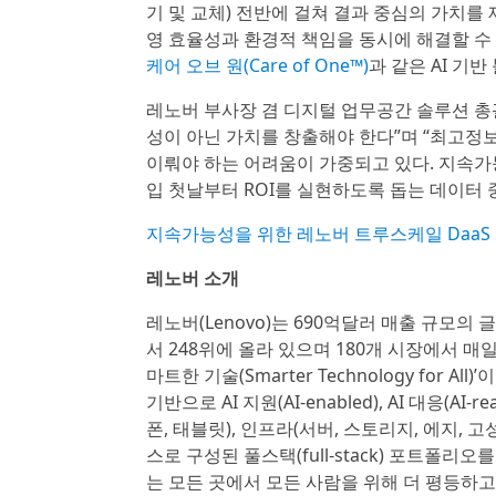
기 및 교체) 전반에 걸쳐 결과 중심의 가치를 
영 효율성과 환경적 책임을 동시에 해결할 수
케어 오브 원(Care of One™)
과 같은 AI 기
레노버 부사장 겸 디지털 업무공간 솔루션 총괄 매
성이 아닌 가치를 창출해야 한다”며 “최고정
이뤄야 하는 어려움이 가중되고 있다. 지속가
입 첫날부터 ROI를 실현하도록 돕는 데이터 
지속가능성을 위한 레노버 트루스케일 DaaS
레노버 소개
레노버(Lenovo)는 690억달러 매출 규모의 글로
서 248위에 올라 있으며 180개 시장에서 매
마트한 기술(Smarter Technology for
기반으로 AI 지원(AI-enabled), AI 대응(AI-
폰, 태블릿), 인프라(서버, 스토리지, 에지,
스로 구성된 풀스택(full-stack) 포트폴
는 모든 곳에서 모든 사람을 위해 더 평등하