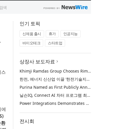
인기 토픽
신제품 출시
휴가
인공지능
바이오테크
스타트업
상장사 보도자료
Khimji Ramdas Group Chooses Rimini Street to Reduce SAP Support Costs, Protect 700+ Customizations and Reinvest Savings in Innovation
니스
한전, 에너지 신산업 이끌 ‘한전기술지주’ 공식 출범
Purina Named as First Publicly Announced NIQ ConnectAI Charter Client
닐슨IQ, Connect AI 차터 프로그램 최초 고객사 ‘퓨리나’ 선정
Power Integrations Demonstrates World’s First 2200 V GaN Technology for Next-Era High-Voltage Power Systems
시에
S)
전시회
순환