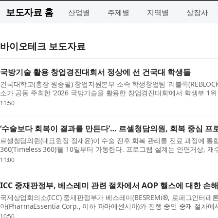
보도자료 홈
산업별
주제별
지역별
상장사
바이오테크 보도자료
국방기술 활용 창업경진대회서 정상에 선 건국대 학생들
건국대학교(총장 원종필) 창업지원본부 소속 학생창업팀 ‘리블록(REBLOC
소가 공동 주최한 ‘2026 국방기술을 활용한 창업경진대회’에서 학생부 1
은 국방기술을 도시 보행환경 개선에 접목한 친환경 ...
11:50
‘수술보다 회복이 결과를 만든다’… 르셀청담의원, 회복 중심 프로그
르셀청담의원(대표원장 정재윤)이 수술 전후 회복 관리를 진료 과정에 통
360(Timeless 360)’을 10일부터 가동한다. 프로그램 설계는 안면거상,
을 쌓아온 정우송 원장이 맡았다. 타임리스 360은 수술 결과...
11:00
ICC 중재판정부, 베스레미 관련 절차에서 AOP 헬스에 대한 손
국제상업회의소(ICC) 중재판정부가 베스레미(BESREMi®, 로페그인터페론
아(PharmaEssentia Corp., 이하 파마에센시아)와 진행 중인 중재 절
(quantum award)을 통해 AOP 오펀 파마슈티컬스(AOP Orphan Pharma.
10:50