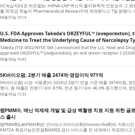
GC녹십자(대표 허은철)는 mRNA-LNP 백신의 물리화학적 안정성과 그 
를 SCIE급 학술지 ‘Pharmaceutical Research’에 게재했다고 7일 밝
시 신속한 개발과 배포가 가능한 혁신적 모달리티(Modality)...
08월 07일 10:14
U.S. FDA Approves Takeda’s ORZEYFUL™ (oveporexton), t
Medicine to Treat the Underlying Cause of Narcolepsy T
Takeda (TSE:4502/NYSE:TAK ) announced that the U.S. Food and Drug
approved ORZEYFUL™ (oveporexton), an oral orexin receptor 2 (OX2R) 
narcolepsy type 1 (NT1, narcolepsy with cataplexy) in adults.* ...
08월 06일 10:43
SK바이오팜, 2분기 매출 2474억·영업이익 971억
SK바이오팜( 사장: 이동훈)이 2026년 2분기 연결 기준 매출 2474억원,
혔다. 총 매출은 전분기 대비 8.5%, 전년 동기 대비 40.3% 증가했으며, 
동기 대비 56.9% 성장해 일회성 용역수익이 반영된 ...
08월 05일 15:33
랩PMM®, 메닌 억제제 개발 및 급성 백혈병 치료 지원 위한 글로
스 출시
랩PMM®(LabPMM®)은 인비보스크라이브®(Invivoscribe®)의 자회사
KMT2A 측정가능잔존질환(MRD) 검사 서비스를 전 세계에서 제공한다고 발