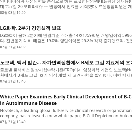
안티에이징과 재생의학을 중심으로 하는 르셀청담의원(대표원장 정재윤)이 
대로57길 20 오페라하우스 빌딩에서 진료를 시작했다. 르셀청담의원은 개
사를 초청해 개원식을 열고 병원의 진료 철학과 운영...
08월 03일 16:20
LG화학, 2분기 경영실적 발표
LG화학이 올해 2분기에 연결기준 △매출 14조1759억원 △영업이익 599
다. 전년동기 대비 매출은 19.0%, 영업이익은 25.8% 각각 증가했으며, 전
하고 영업이익은 흑자 전환했다. LG화학 CFO 차동석 사장은...
07월 31일 14:09
노보텍, 백서 발간… 자가면역질환에서 B세포 고갈 치료제의 초
글로벌 풀서비스 임상시험수탁기관(CRO)이자 임상과학 기업인 노보텍(Novo
환에서의 B세포 고갈: 초기 임상 개발 시 고려사항’을 발간했다. 이번 백
초기 임상 개발에 영향을 미치는 과학적, 임상적, 운...
07월 31일 13:40
White Paper Examines Early Clinical Development of B-C
in Autoimmune Disease
Novotech, a leading global full-service clinical research organization
company, has released a new white paper, B-Cell Depletion in Auto
Considerations for Early Clinical Development, providing practica...
07월 31일 13:40