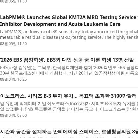
반의 이 서비스는 랩PMM의 글로벌 검사실 네트워크를 통해 의료진, 임...
08월 05일 11:50
LabPMM® Launches Global KMT2A MRD Testing Service 
Inhibitor Development and Acute Leukemia Care
LabPMM®, an Invivoscribe® subsidiary, today announced the global 
measurable residual disease (MRD) testing service. The highly sensiti
available to healthcare providers, clinical researchers, ...
08월 05일 11:50
‘2026 EBS 꿈장학생’, EBS와 대입 성공 꿈 이룬 학생 13명 선발
EBS(사장 김유열)는 교육부, 한국장학재단과 함께 ‘2026학년도 EBS 꿈장학
30분 한국프레스센터에서 개최했다. 지난 2011년 ‘열공장학생’이란 이름으로
까지 16년간 총 298명의 장학생을 배출했다. 선발 ...
08월 04일 16:25
이노크라스, 시리즈 B-3 투자 유치… 목표액 초과한 3100만달러
암 유전체 빅데이터 기업 이노크라스(Inocras)가 시리즈 B-3 투자 유치를
일 발표했다. 당초 목표했던 금액을 넘어서는 규모다. 이노크라스는 암 
바이오인포매틱스 기술로 분석해 암 진단과 치료 결...
08월 04일 08:00
시간과 공간을 설계하는 안티에이징 스페이스, 르셀청담의원 8월