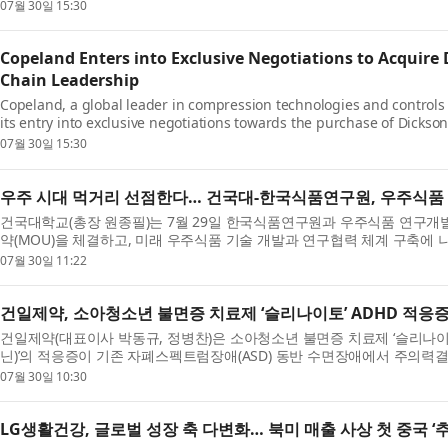
클라우드 네이티브 소프트웨어 솔루션 제공업체인 딕슨(...
07월 30일 15:30
Copeland Enters into Exclusive Negotiations to Acquire
Chain Leadership
Copeland, a global leader in compression technologies and controls
its entry into exclusive negotiations towards the purchase of Dickso
River Capital and provider of environmental monitoring ...
07월 30일 15:30
우주 시대 먹거리 선점한다… 건국대-한국식품연구원, 우주식품
건국대학교(총장 원종필)는 7월 29일 한국식품연구원과 우주식품 연구개
약(MOU)을 체결하고, 미래 우주식품 기술 개발과 연구협력 체계 구축에
‘우주기술실용화촉진지원사업’의 일환으로 추진 중인...
07월 30일 11:22
건일제약, 소아청소년 불면증 치료제 ‘슬리나이토’ ADHD 적응
건일제약(대표이사 박동규, 정병찬)은 소아청소년 불면증 치료제 ‘슬리나이토(
닌)’의 적응증이 기존 자폐스펙트럼장애(ASD) 동반 수면장애에서 주의력결
면장애까지 확대됐다. 이로써 슬리나이토는 국내에서 ADH...
07월 30일 10:30
LG생활건강, 글로벌 성장 축 다변화… 북미 매출 사상 첫 중국 ‘추